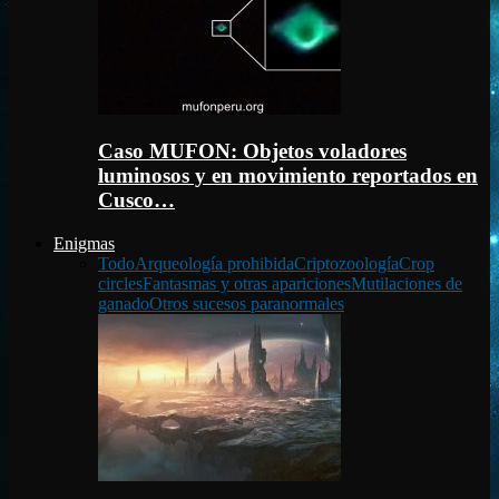
Caso MUFON: Objetos voladores
luminosos y en movimiento reportados en
Cusco…
Enigmas
Todo
Arqueología prohibida
Criptozoología
Crop
circles
Fantasmas y otras apariciones
Mutilaciones de
ganado
Otros sucesos paranormales