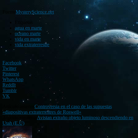
Fuente
MysteryScience.net
Etiquetas
agua en marte
oceano marte
vida en marte
vida extraterrestre
Facebook
Twitter
Pinterest
WhatsApp
ReddIt
Tumblr
VK
Artículo anterior
Controversia en el caso de las supuestas
«diapositivas extraterrestres de Roswell»
Artículo siguiente
Avistan extraño objeto luminoso descendiendo en
Utah (E.U)