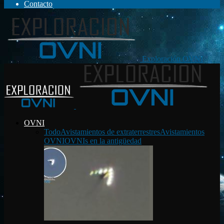
Contacto
Exploración OVNI
OVNI
Todo
Avistamientos de extraterrestres
Avistamientos
OVNI
OVNIs en la antigüedad