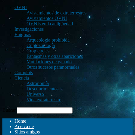
OVNI
Avistamientos de extraterrestres
Avistamientos OVNI
OVNIs en la antigüedad
Investigaciones
Enigmas
Arqueología prohibida
Criptozoología
Crop circles
Fantasmas y otras apariciones
Mutilaciones de ganado
Otros sucesos paranormales
Complots
Ciencia
Astronomía
Descubrimientos
Universo
Vida extraterrestre
Buscar
Home
Acerca de
Sitios amigos