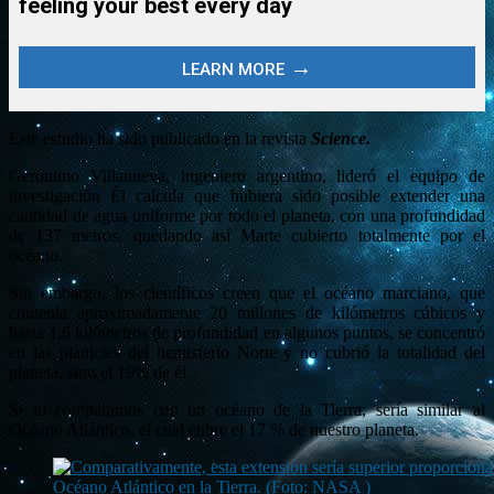
Este estudio ha sido publicado en la revista
Science.
Gerónimo Villanueva, ingeniero argentino, lideró el equipo de
investigación Él calcula que hubiera sido posible extender una
cantidad de agua uniforme por todo el planeta, con una profundidad
de 137 metros, quedando así Marte cubierto totalmente por el
océano.
Sin embargo, los científicos creen que el océano marciano, que
contenía aproximadamente 20 millones de kilómetros cúbicos y
hasta 1,6 kilómetros de profundidad en algunos puntos, se concentró
en las planicies del hemisferio Norte y no cubrió la totalidad del
planeta, sino el 19% de él.
Si lo comparamos con un océano de la Tierra, sería similar al
Océano Atlántico, el cual cubre el 17 % de nuestro planeta.