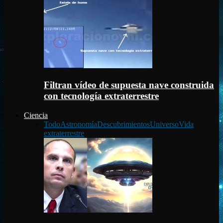
Filtran vídeo de supuesta nave construida
con tecnología extraterrestre
Ciencia
Todo
Astronomía
Descubrimientos
Universo
Vida
extraterrestre