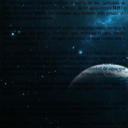
los investigadores lograron analizar la huella de dos partículas de
agua diferentes en la atmósfera de Marte, la del agua común
H2O
y
la de su variante
HDO
, que contiene una variante más pesada del
hidrógeno, llamado deuterio.
El equipo analizó los niveles de ambas moléculas varias veces a lo
largo de casi seis años y descubrió que, mientras el agua pesada
queda atrapada en el ciclo del agua marciano, el agua común tiende
a escapar al espacio.
Si se compara la proporción de HDO y H2O en el hielo de los polos
de Marte con la del agua atrapada en un meteorito marciano con
4.500 años de antigüedad, los científicos pueden medir los cambios
atmosféricos subsecuentes para determinar la cantidad de agua que
ha escapado al espacio y a qué ritmo, y por tanto, cuánta hubo.
«Con este trabajo, podemos entender mejor la historia del agua en
Marte», explicó Villanueva, científico del Centro Goddard de la
NASA.
«Nuestro estudio proporciona una estimación sólida de la cantidad
de agua que Marte tuvo alguna vez, mediante la determinación de
cómo se perdió gran parte del agua al espacio», indicó.
Villanueva apunta, además, que el planeta fue más húmedo de lo