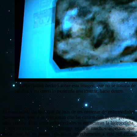
Un especialista declaró sobre esta imagen, que no se trataría d
salidos, y no como lo mostraría una momia: hacia dentro.
El especialista declaró que de más de un centenar de enfermedades
presentadas, solo 4 se relacionan con las características que presenta
estre cráneo. Enre estas enfermedades se encuentran la hidrocefalia,
la macrocefalia, etc. Sin embargo existen muchos aspectos que
hacen que no se pueda relacionar estrechamente a este ser como