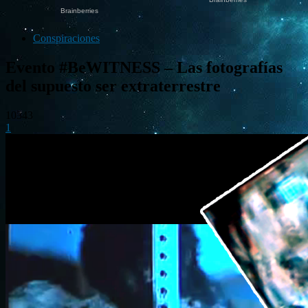
Conspiraciones
Evento #BeWITNESS – Las fotografías
del supuesto ser extraterrestre
10343
1