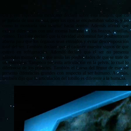
Un joven especialista mexicano declaró sobre esta imagen, que no
se trataría de una momia, pues los ojos se encontraban salidos, y no
como lo mostraría una momia: hacia dentro. Además afirmó que
existen diferencias con una momia humana en los brazos, costillas,
cráneo. También declaró que la cavidad abdominal fue posiblemente
abierta para que los órganos sean extraídos y evitar descomposición
total del ser. También declaró que el cadaver muestra signos de que
estuvo en refrigeración. Además declaró que el ser no presenta
glándulas mamarias, lo que anula las posibilidades de que se trate de
un mamífero. Tampoco presenta articulación en la pelvis, lo cual lo
diferencia de los primates. También el hueso del fémur de este ser
presenta diferencias grandes con respecto al ser humano. Además,
también dijo que la articulación del tobillo es diferente a la humana.