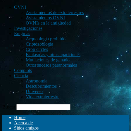
OVNI
Avistamientos de extraterrestres
Avistamientos OVNI
OVNIs en la antigüedad
Investigaciones
Enigmas
Arqueología prohibida
Criptozoología
Crop circles
Fantasmas y otras apariciones
Mutilaciones de ganado
Otros sucesos paranormales
Complots
Ciencia
Astronomía
Descubrimientos
Universo
Vida extraterrestre
Buscar
Home
Acerca de
Sitios amigos