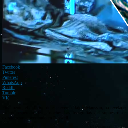
Facebook
Twitter
Pinterest
WhatsApp
ReddIt
Tumblr
VK
Finalmente, el anfitrión de este evento, Jaime Maussan, ha revelado
lo más esperado de la noche: Las fotografías del supuesto ser
extraterrestre encontrado en Roswell.