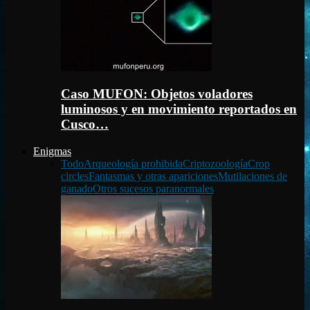
Caso MUFON: Objetos voladores
luminosos y en movimiento reportados en
Cusco…
Enigmas
Todo
Arqueología prohibida
Criptozoología
Crop
circles
Fantasmas y otras apariciones
Mutilaciones de
ganado
Otros sucesos paranormales