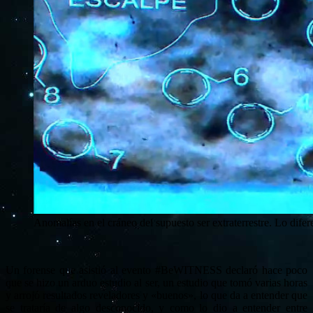
Anomalías en el cráneo del supuesto ser extraterrestre. Lo dif
Un forense que asistió al evento #BeWITNESS declaró hace poco
que se hizo un arduo estudio al ser, un estudio que tomó varias horas
y arrojó resultados reveladores y «buenos», lo que da a entender que
se trataría de algo desconocido, y como lo dio a entender entre