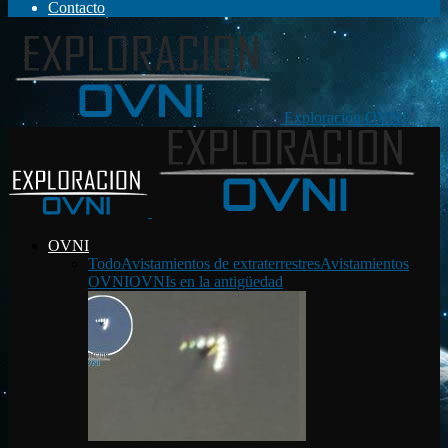
Contacto
Exploración OVNI
OVNI
Todo
Avistamientos de extraterrestres
Avistamientos
OVNI
OVNIs en la antigüedad