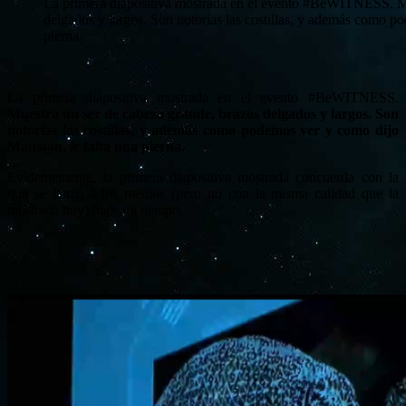
La primera diapositiva mostrada en el evento #BeWITNESS. Mu
delgados y largos. Son notorias las costillas, y además como p
pierna.
La primera diapositiva mostrada en el evento #BeWITNESS.
Muestra un ser de cabeza grande, brazos delgados y largos. Son
notorias las costillas, y además como podemos ver y como dijo
Maussan, le falta una pierna.
Evidentemente, la primera diapositiva mostrada concuerda con la
que se lanzó a los medios (pero no con la misma calidad que la
mostrada hoy) hace un tiempo.