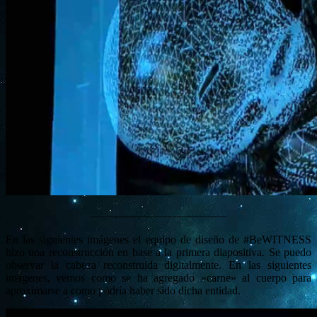
————————————
En las siguientes imágenes el equipo de diseño de #BeWITNESS
hizo una reconstrucción en base a la primera diapositiva. Se puedo
observar la cabeza reconstruida digitalmente. En las siguientes
imágenes, vemos como se ha agregado «carne» al cuerpo para
aproximarse a como podría haber sido dicha entidad.