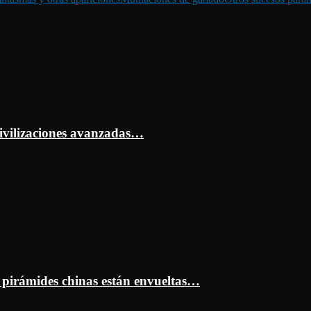
ivilizaciones avanzadas…
s pirámides chinas están envueltas…