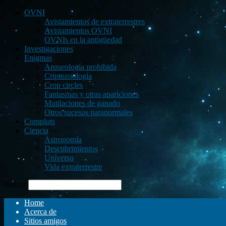
OVNI
Avistamientos de extraterrestres
Avistamientos OVNI
OVNIs en la antigüedad
Investigaciones
Enigmas
Arqueología prohibida
Criptozoología
Crop circles
Fantasmas y otras apariciones
Mutilaciones de ganado
Otros sucesos paranormales
Complots
Ciencia
Astronomía
Descubrimientos
Universo
Vida extraterrestre
Buscar
Home
Acerca de
Sitios amigos