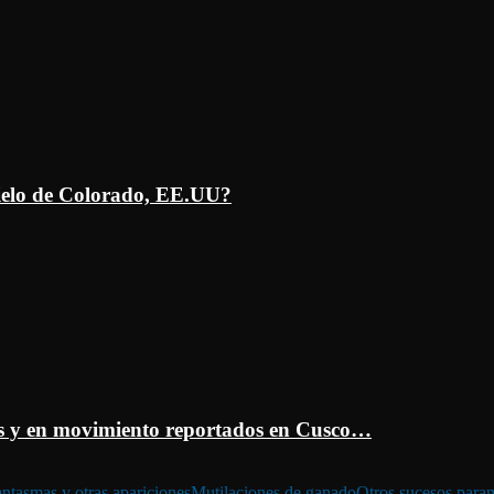
ielo de Colorado, EE.UU?
 y en movimiento reportados en Cusco…
ntasmas y otras apariciones
Mutilaciones de ganado
Otros sucesos para