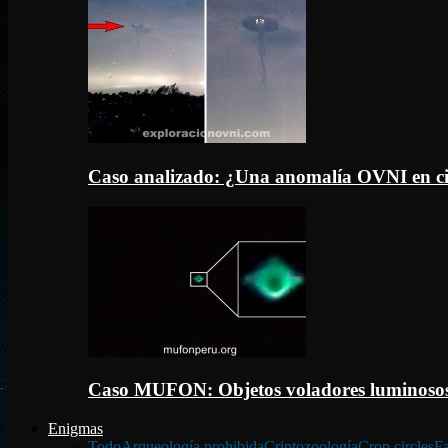
Caso analizado: ¿Una anomalía OVNI en c
Caso MUFON: Objetos voladores luminosos
Enigmas
Todo
Arqueología prohibida
Criptozoología
Crop circles
Fa