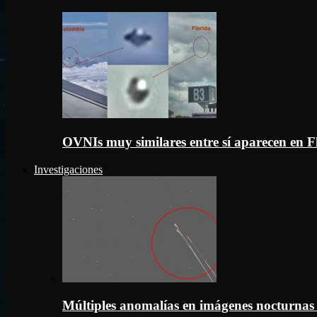
OVNIs muy similares entre sí aparecen en 
Investigaciones
Múltiples anomalías en imágenes nocturnas