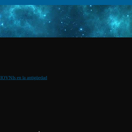
I
OVNIs en la antigüedad