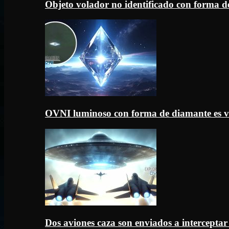
Objeto volador no identificado con forma d
OVNI luminoso con forma de diamante es v
Dos aviones caza son enviados a intercept