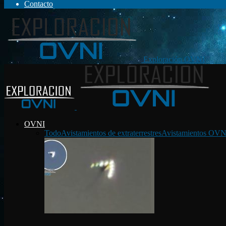
Contacto
Exploración OVNI
OVNI
Todo
Avistamientos de extraterrestres
Avistamientos OVN