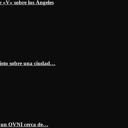
e «V» sobre los Ángeles
isto sobre una ciudad…
ar un OVNI cerca de…