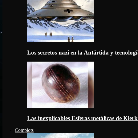
Los secretos nazi en la Antártida y tecnologí
Las inexplicables Esferas metálicas de Kler
Complots