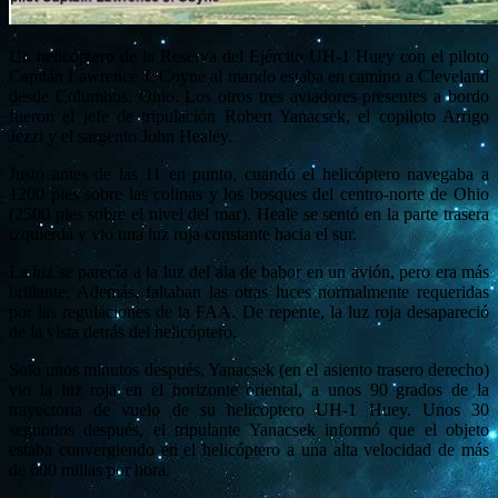
Un helicóptero de la Reserva del Ejército UH-1 Huey con el piloto
Capitán Lawrence J. Coyne al mando estaba en camino a Cleveland
desde Columbus, Ohio. Los otros tres aviadores presentes a bordo
fueron el jefe de tripulación Robert Yanacsek, el copiloto Arrigo
Jezzi y el sargento John Healey.
Justo antes de las 11 en punto, cuando el helicóptero navegaba a
1200 pies sobre las colinas y los bosques del centro-norte de Ohio
(2500 pies sobre el nivel del mar), Heale se sentó en la parte trasera
izquierda y vio una luz roja constante hacia el sur.
La luz se parecía a la luz del ala de babor en un avión, pero era más
brillante. Además, faltaban las otras luces normalmente requeridas
por las regulaciones de la FAA. De repente, la luz roja desapareció
de la vista detrás del helicóptero.
Solo unos minutos después, Yanacsek (en el asiento trasero derecho)
vio la luz roja en el horizonte oriental, a unos 90 grados de la
trayectoria de vuelo de su helicóptero UH-1 Huey. Unos 30
segundos después, el tripulante Yanacsek informó que el objeto
estaba convergiendo en el helicóptero a una alta velocidad de más
de 600 millas por hora.