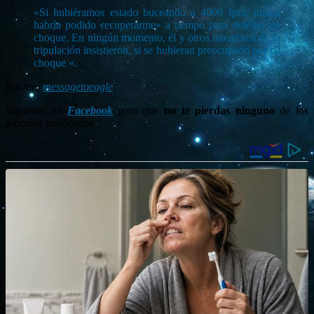
«Si hubiéramos estado buceando a 4000 fpm, nunca
habría podido recuperarme» a tiempo para detener un
choque. En ningún momento, él y otros miembros de la
tripulación insistieron, si se hubieran preocupado por tal
choque «.
Fuente:
messagetoeagle
Síguenos en
Facebook
para que
no te pierdas ninguno
de los
artículos publicados.