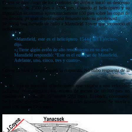
Coyne se hizo cargo de los controles del avión e inició un descenso
motorizado de 2500 pies a 1700 pies. Cuando el helicóptero y su
tripulación alcanzaron aproximadamente 650 pies sobre las copas de
los árboles, ¡el gran objeto estaba llenando todo su parabrisas!
Se inició una llamada de radio a Mansfield Tower que reconoció el
helicóptero.
«Mansfield, este es el helicóptero 15444 del Ejército»,
dijo.
«¿Tiene algún avión de alto rendimiento en su área?»
Mansfield respondió: “Este es el enfoque de Mansfield.
Adelante, uno, cinco, tres y cuatro».
Coyne lo hizo y luego esperó la respuesta. No hubo respuesta de la
torre.
La luz roja se acercaba al helicóptero que viajaba a una velocidad
peligrosa. Normalmente, los aviones de menos de 10.000 pies no
pueden volar a más de 250 nudos (285 mph). El objeto, observaron
los pilotos, aparentemente no conocía tales limitaciones. Se movía a
unos 600 nudos (684 mph).