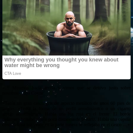
«… Miramos hacia arriba y vimos que se detuvo justo sobre
nosotros», dijo Coyne.
«Tenía un gran casco gris de aspecto metálico de unos 60 pies de
largo». «Tenía la forma de un perfil aerodinámico o un cigarro
gordo aerodinámico. Había una luz roja en el frente. El borde
delantero brillaba rojo a poca distancia de la nariz. Había una cúpula
central. Una luz verde en la parte trasera se reflejaba en el casco …»