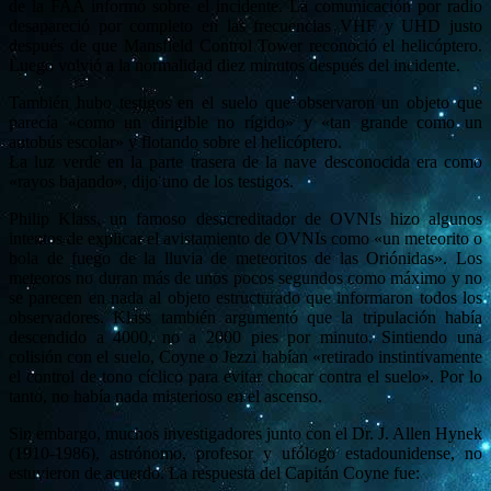
de la FAA informó sobre el incidente. La comunicación por radio
desapareció por completo en las frecuencias VHF y UHD justo
después de que Mansfield Control Tower reconoció el helicóptero.
Luego volvió a la normalidad diez minutos después del incidente.
También hubo testigos en el suelo que observaron un objeto que
parecía «como un dirigible no rígido» y «tan grande como un
autobús escolar» y flotando sobre el helicóptero.
La luz verde en la parte trasera de la nave desconocida era como
«rayos bajando», dijo uno de los testigos.
Philip Klass, un famoso desacreditador de OVNIs hizo algunos
intentos de explicar el avistamiento de OVNIs como «un meteorito o
bola de fuego de la lluvia de meteoritos de las Oriónidas». Los
meteoros no duran más de unos pocos segundos como máximo y no
se parecen en nada al objeto estructurado que informaron todos los
observadores. Klass también argumentó que la tripulación había
descendido a 4000, no a 2000 pies por minuto. Sintiendo una
colisión con el suelo, Coyne o Jezzi habían «retirado instintivamente
el control de tono cíclico para evitar chocar contra el suelo». Por lo
tanto, no había nada misterioso en el ascenso.
Sin embargo, muchos investigadores junto con el Dr. J. Allen Hynek
(1910-1986), astrónomo, profesor y ufólogo estadounidense, no
estuvieron de acuerdo. La respuesta del Capitán Coyne fue: