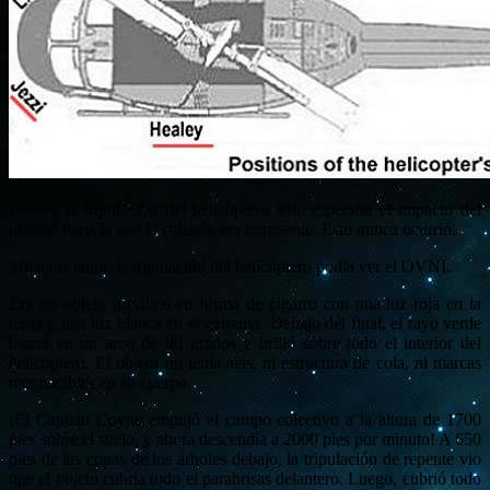
¡Ahora la tripulación del helicóptero solo esperaba el impacto del
objeto! Parecía que la colisión era inminente. Esto nunca ocurrió.
Mientras tanto, la tripulación del helicóptero podía ver el OVNI.
Era un objeto metálico en forma de cigarro con una luz roja en la
nariz y una luz blanca en el extremo. Debajo del final, el rayo verde
barrió en un arco de 90 grados y brilló sobre todo el interior del
helicóptero. El objeto no tenía alas, ni estructura de cola, ni marcas
reconocibles en su cuerpo.
¡El Capitán Coyne empujó el campo colectivo a la altura de 1700
pies sobre el suelo, y ahora descendía a 2000 pies por minuto! A 650
pies de las copas de los árboles debajo, la tripulación de repente vio
que el objeto cubría todo el parabrisas delantero. Luego, cubrió todo