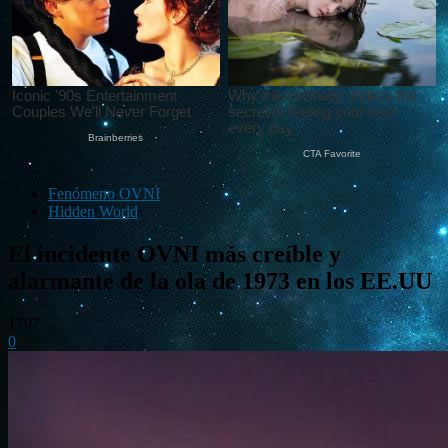
Fenómeno OVNI
Hidden World
El incidente OVNI más creíble y
alarmante de la ola de 1973 en los EE.UU
1797
0