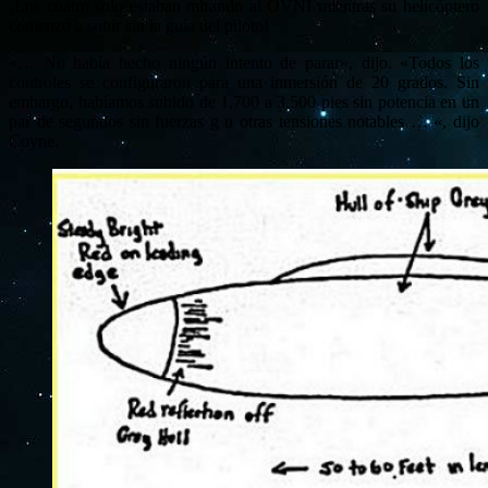
¡Los cuatro solo estaban mirando al OVNI mientras su helicóptero
comenzó a subir sin la guía del piloto!
«… No había hecho ningún intento de parar», dijo. «Todos los
controles se configuraron para una inmersión de 20 grados. Sin
embargo, habíamos subido de 1,700 a 3,500 pies sin potencia en un
par de segundos sin fuerzas g u otras tensiones notables … «, dijo
Coyne.