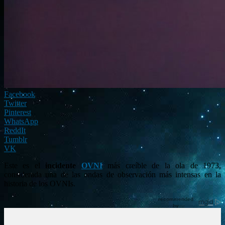
Facebook
Twitter
Pinterest
WhatsApp
ReddIt
Tumblr
VK
Este es el
incidente
OVNI
más creíble de la ola de 1973,
considerada una de las ondas de observación más intensas en la
historia de los OVNIs.