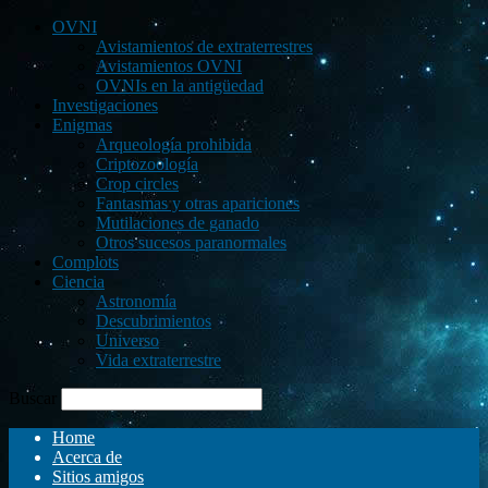
OVNI
Avistamientos de extraterrestres
Avistamientos OVNI
OVNIs en la antigüedad
Investigaciones
Enigmas
Arqueología prohibida
Criptozoología
Crop circles
Fantasmas y otras apariciones
Mutilaciones de ganado
Otros sucesos paranormales
Complots
Ciencia
Astronomía
Descubrimientos
Universo
Vida extraterrestre
Buscar
Home
Acerca de
Sitios amigos