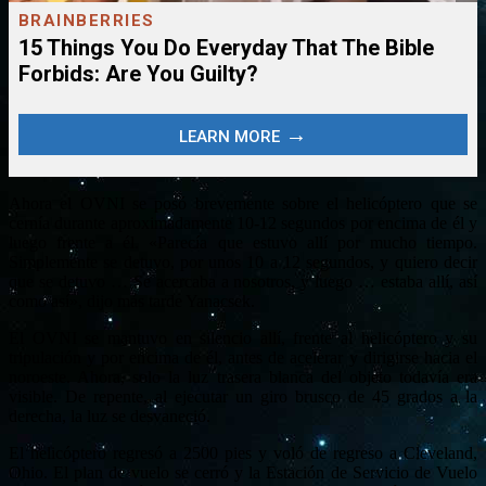
Ahora el OVNI se posó brevemente sobre el helicóptero que se
cernía durante aproximadamente 10-12 segundos por encima de él y
luego frente a él. «Parecía que estuvo allí por mucho tiempo.
Simplemente se detuvo, por unos 10 a 12 segundos, y quiero decir
que se detuvo … Se acercaba a nosotros, y luego … estaba allí, así
como así», dijo más tarde Yanacsek.
El OVNI se mantuvo en silencio allí, frente al helicóptero y su
tripulación y por encima de él, antes de acelerar y dirigirse hacia el
noroeste. Ahora, solo la luz trasera blanca del objeto todavía era
visible. De repente, al ejecutar un giro brusco de 45 grados a la
derecha, la luz se desvaneció.
El helicóptero regresó a 2500 pies y voló de regreso a Cleveland,
Ohio. El plan de vuelo se cerró y la Estación de Servicio de Vuelo