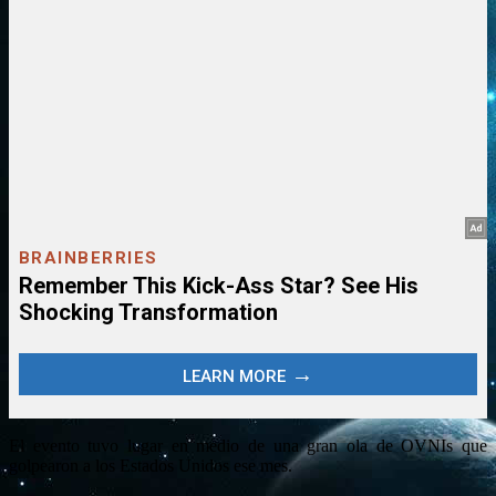
El evento tuvo lugar en medio de una gran ola de OVNIs que
golpearon a los Estados Unidos ese mes.