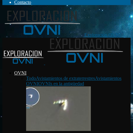
Contacto
Exploración OVNI
OVNI
Todo
Avistamientos de extraterrestres
Avistamientos
OVNI
OVNIs en la antigüedad