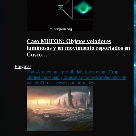
Caso MUFON: Objetos voladores
luminosos y en movimiento reportados en
Cusco…
Enigmas
Todo
Arqueología prohibida
Criptozoología
Crop
circles
Fantasmas y otras apariciones
Mutilaciones de
ganado
Otros sucesos paranormales