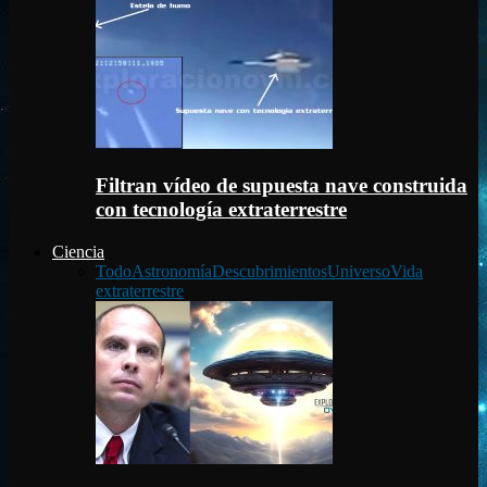
Filtran vídeo de supuesta nave construida
con tecnología extraterrestre
Ciencia
Todo
Astronomía
Descubrimientos
Universo
Vida
extraterrestre