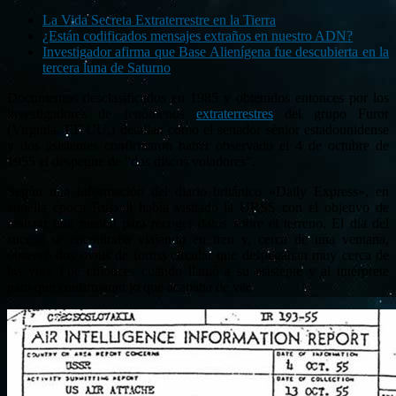
La Vida Secreta Extraterrestre en la Tierra
¿Están codificados mensajes extraños en nuestro ADN?
Investigador afirma que Base Alienígena fue descubierta en la
tercera luna de Saturno
Documentos desclasificados en 1985 y obtenidos entonces por los
investigadores de fenómenos
extraterrestres
del grupo Furor
(Virginia, EE.UU.) detallan cómo el senador sénior estadounidense
y dos asistentes confirmaron haber observado el 4 de octubre de
1955 el despegue de “dos discos voladores”.
Según una información del diario británico «Daily Express», en
aquella época Russell había visitado la URSS con el objetivo de
realizar una misión para recoger datos sobre el terreno. El día del
suceso se encontraba viajando en tren y, cerca de una ventana,
observó dos ovnis de forma circular que despegaban muy cerca de
las vías. Fue entonces cuando llamó a su asistente y al intérprete
para que confirmaran lo que acababa de ver.