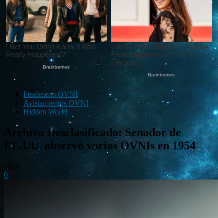
Fenómeno OVNI
Avistamientos OVNI
Hidden World
Archivo Desclasificado: Senador de
EE.UU. observó varios OVNIs en 1954
1910
0