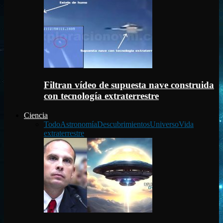
Filtran vídeo de supuesta nave construida
con tecnología extraterrestre
Ciencia
Todo
Astronomía
Descubrimientos
Universo
Vida
extraterrestre