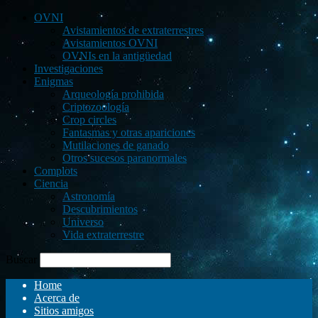
OVNI
Avistamientos de extraterrestres
Avistamientos OVNI
OVNIs en la antigüedad
Investigaciones
Enigmas
Arqueología prohibida
Criptozoología
Crop circles
Fantasmas y otras apariciones
Mutilaciones de ganado
Otros sucesos paranormales
Complots
Ciencia
Astronomía
Descubrimientos
Universo
Vida extraterrestre
Buscar
Home
Acerca de
Sitios amigos