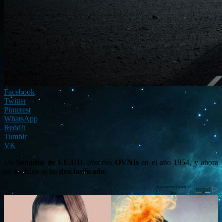
Facebook
Twitter
Pinterest
WhatsApp
ReddIt
Tumblr
VK
Un
Senador de EE.UU.
observó
OVNIs
en el año 1954, y ahora
un
archivo
se ha
desclasificado
.