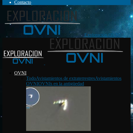
Contacto
Exploración OVNI
OVNI
Todo
Avistamientos de extraterrestres
Avistamientos
OVNI
OVNIs en la antigüedad