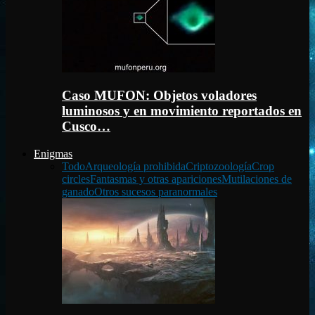
Caso MUFON: Objetos voladores
luminosos y en movimiento reportados en
Cusco…
Enigmas
Todo
Arqueología prohibida
Criptozoología
Crop
circles
Fantasmas y otras apariciones
Mutilaciones de
ganado
Otros sucesos paranormales