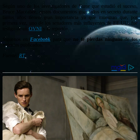
Según uno de los investigadores de Furor que estudió el suceso,
Bruce Maccabee, «estos documentos guardados en secreto durante
tantos años tienen gran importancia ya que muestran que, por
primera vez, uno de los senadores más influyentes de EE.UU. fue
testigo de un
OVNI
y lo reportó».
Síguenos en
Facebook
para que
no te pierdas ninguno
de los
artículos publicados.
Fuente:
RT