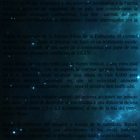
EE.UU. en Praga, el senador y sus asistentes informaron a la Fuerza
Aérea y agencias de seguridad de su país, que consideraron la
información altamente confidencial. Los tres –además de otro
individuo cuya identidad se desconoce– fueron interrogados por la
CIA.
Según el agregado de la Fuerza Aérea de la Embajada, el coronel
teniente Thomas Ryan, el informe «se basó en un testimonio escrito
de la subida y vuelo de una nave no convencional por parte de tres
observadores altamente confiables de EE.UU.».
«Uno de los discos ascendió casi de forma vertical, a una velocidad
relativamente lenta, con su superficie exterior girando lentamente
hacia la derecha, hasta alcanzar una altura de casi 6.000 pies
[1.828,8 metros], momento en que su velocidad aumentó
acusadamente y tomó rumbo norte», reza el informe desclasificado.
«El segundo disco volador ejecutó las mismas acciones un minuto
más tarde. El área de despegue se encontraba a una distancia de una
o dos millas [entre 1,5 y 3,2 kilómetros] al sur de la vía del tren»,
afirmó Ryan.
Según el intérprete del senador y testigo de lo sucedido, Ruben
Efronm, la visibilidad era «excelente» y los ovnis parecían
«deslizarse», ya que «no se detectó ningún ruido, brillo o huella».