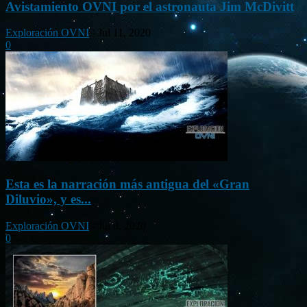
Avistamiento OVNI por el astronauta Jim McDivitt
Exploración OVNI
-
Jul 11, 2020
0
Esta es la narración más antigua del «Gran
Diluvio», y es...
Exploración OVNI
-
Jul 8, 2020
0