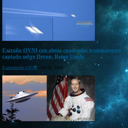
Extraño OVNI con aletas cuadradas transparentes
captado sobre Devon, Reino Unido
Exploración OVNI
-
Jul 18, 2020
1