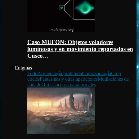
Caso MUFON: Objetos voladores
luminosos y en movimiento reportados en
Cusco…
Enigmas
Todo
Arqueología prohibida
Criptozoología
Crop
circles
Fantasmas y otras apariciones
Mutilaciones de
ganado
Otros sucesos paranormales