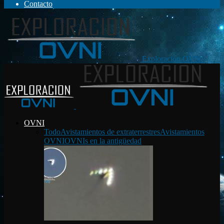
Contacto
Exploración OVNI
OVNI
Todo
Avistamientos de extraterrestres
Avistamientos
OVNI
OVNIs en la antigüedad