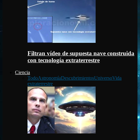
Filtran vídeo de supuesta nave construida
con tecnología extraterrestre
Ciencia
Todo
Astronomía
Descubrimientos
Universo
Vida
extraterrestre