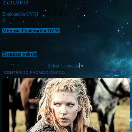
25/11/2012
Exploración OVNI
-
Nov 19, 2012
0
Me gusta Exploración OVNI
Translate website
Select Language
▼