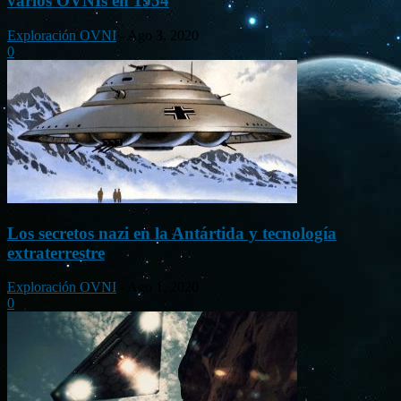
varios OVNIs en 1954
Exploración OVNI
-
Ago 3, 2020
0
Los secretos nazi en la Antártida y tecnología
extraterrestre
Exploración OVNI
-
Ago 1, 2020
0