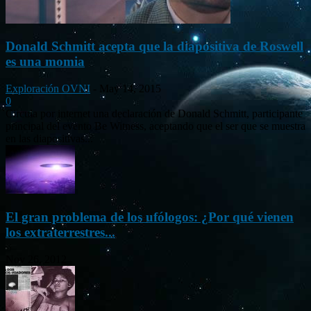
Donald Schmitt acepta que la diapositiva de Roswell
es una momia
Exploración OVNI
-
May 14, 2015
0
Circula por internet una declaración de Donald Schmitt, participante
principal del evento Be Witness, aceptando que el ser que se muestra
en las diapositivas...
El gran problema de los ufólogos: ¿Por qué vienen
los extraterrestres...
Nov 26, 2012