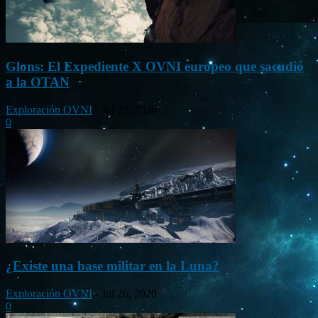
Glons: El Expediente X OVNI europeo que sacudió
a la OTAN
Exploración OVNI
-
Jul 27, 2020
0
¿Existe una base militar en la Luna?
Exploración OVNI
-
Jul 26, 2020
0