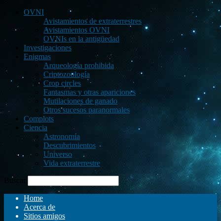
OVNI
Avistamientos de extraterrestres
Avistamientos OVNI
OVNIs en la antigüedad
Investigaciones
Enigmas
Arqueología prohibida
Criptozoología
Crop circles
Fantasmas y otras apariciones
Mutilaciones de ganado
Otros sucesos paranormales
Complots
Ciencia
Astronomía
Descubrimientos
Universo
Vida extraterrestre
Buscar
Home
Acerca de
Sitios amigos