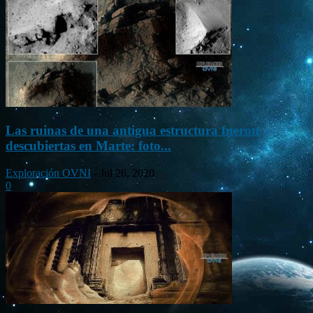
Las ruinas de una antigua estructura fueron
descubiertas en Marte: foto...
Exploración OVNI
-
Jul 26, 2020
0