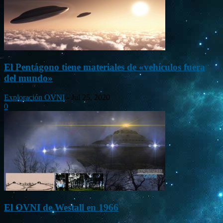
El Pentágono tiene materiales de «vehículos fuera
del mundo»
Exploración OVNI
-
Jul 25, 2020
0
El OVNI de Westall en 1966