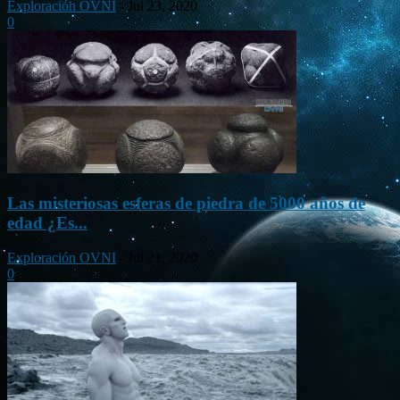
Exploración OVNI
-
Jul 23, 2020
0
Las misteriosas esferas de piedra de 5000 años de
edad ¿Es...
Exploración OVNI
-
Jul 21, 2020
0