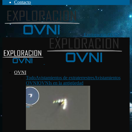
Contacto
Exploración OVNI
OVNI
Todo
Avistamientos de extraterrestres
Avistamientos
OVNI
OVNIs en la antigüedad