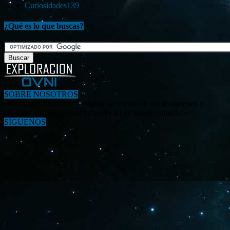
Curiosidades
139
¿Qué es lo que buscas?
SOBRE NOSOTROS
«Investigar, descubrir y difundir la verdad de los fenómenos y
enigmas relacionados al tema OVNI en nuestro mundo.»
SÍGUENOS