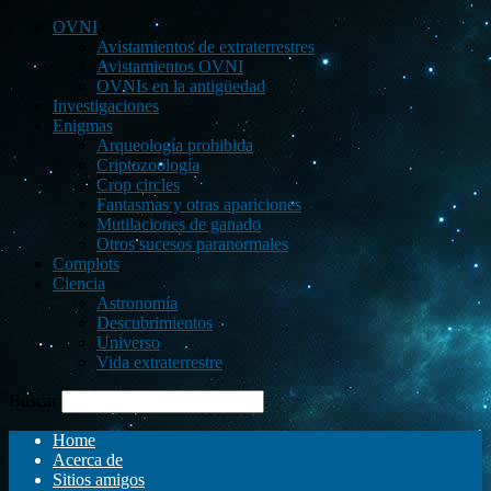
OVNI
Avistamientos de extraterrestres
Avistamientos OVNI
OVNIs en la antigüedad
Investigaciones
Enigmas
Arqueología prohibida
Criptozoología
Crop circles
Fantasmas y otras apariciones
Mutilaciones de ganado
Otros sucesos paranormales
Complots
Ciencia
Astronomía
Descubrimientos
Universo
Vida extraterrestre
Buscar
Home
Acerca de
Sitios amigos