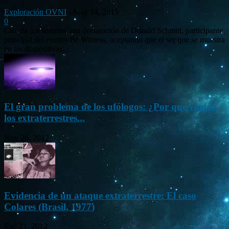
Exploración OVNI
-
May 14, 2015
0
Circula por internet una declaración de Donald Schmitt, participante
principal del evento Be Witness, aceptando que el ser que se muestra
en las diapositivas...
El gran problema de los ufólogos: ¿Por qué vienen
los extraterrestres...
Nov 26, 2012
Evidencia de un ataque extraterrestre: El caso
Colares (Brasil, 1977)
Ene 21, 2012