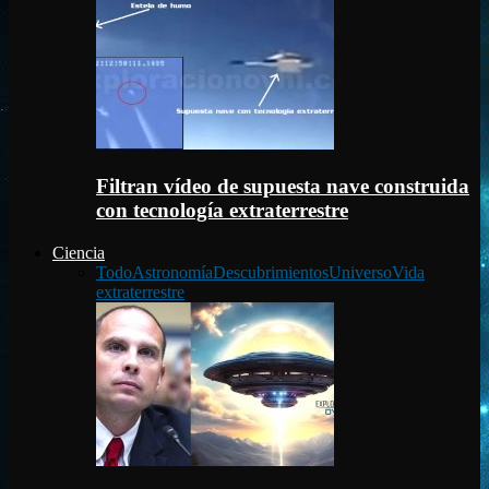
Filtran vídeo de supuesta nave construida
con tecnología extraterrestre
Ciencia
Todo
Astronomía
Descubrimientos
Universo
Vida
extraterrestre