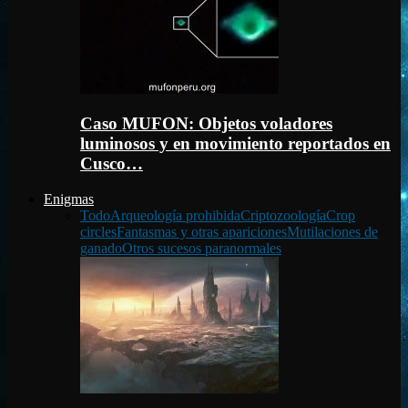
Caso MUFON: Objetos voladores
luminosos y en movimiento reportados en
Cusco…
Enigmas
Todo
Arqueología prohibida
Criptozoología
Crop
circles
Fantasmas y otras apariciones
Mutilaciones de
ganado
Otros sucesos paranormales