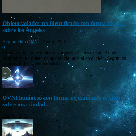
Objeto volador no identificado con forma de «V»
sobre los Ángeles
Exploración OVNI
-
Oct 5, 2025
0
Durante una noche reciente, varios residentes de Los Ángeles
observaron un objeto de apariencia inusual en el cielo. Según los
testigos, el fenómeno consistía...
OVNI luminoso con forma de diamante es visto
sobre una ciudad...
Mar 31, 2024