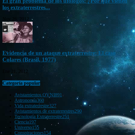
El gran problema de los ufólogos: ¿Por qué vienen
los extraterrestres...
Nov 26, 2012
Evidencia de un ataque extraterrestre: El caso
Colares (Brasil, 1977)
Ene 21, 2012
Categoría popular
Avistamientos OVNI
891
Astronomía
360
Vida extraterrestre
327
Avistamientos de extraterrestres
290
Tecnología Extraterrestre
251
Ciencia
197
Universo
155
Conspiraciones
154