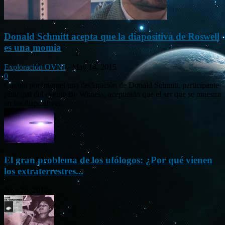
Donald Schmitt acepta que la diapositiva de Roswell
es una momia
Exploración OVNI
-
May 14, 2015
0
Circula por internet una declaración de Donald Schmitt, participante
principal del evento Be Witness, aceptando que el ser que se muestra
en las diapositivas...
El gran problema de los ufólogos: ¿Por qué vienen
los extraterrestres...
Nov 26, 2012