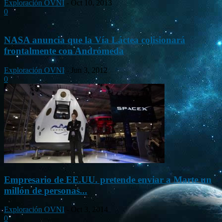
Exploración OVNI
-
Oct 10, 2013
0
NASA anuncia que la Vía Láctea colisionará
frontalmente con Andrómeda
Exploración OVNI
-
Jun 3, 2012
0
Empresario de EE.UU. pretende enviar a Marte un
millón de personas...
Exploración OVNI
-
Oct 3, 2014
0