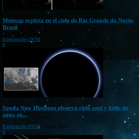
Meteoro explota en el cielo de Rio Grande do Norte,
Brasil
Exploración OVNI
-
Jul 9, 2018
0
Sonda New Horizons observa cielo azul y hielo de
agua en...
Exploración OVNI
-
Oct 8, 2015
0