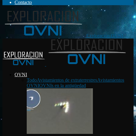
Contacto
Exploración OVNI
OVNI
Todo
Avistamientos de extraterrestres
Avistamientos
OVNI
OVNIs en la antigüedad