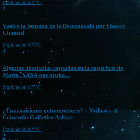
Exploración OVNI
-
Nov 8, 2014
0
Vuelve la Semana de le Desconocido por History
Channel
Exploración OVNI
-
Ene 13, 2013
0
Algunas anomalías captadas en la superficie de
Marte. NASA nos oculta...
Exploración OVNI
-
Nov 25, 2013
0
¿Transmisiones extraterrestres? – Vrillon y el
Comando Galáctico Ashtar
Exploración OVNI
-
Feb 27, 2012
0