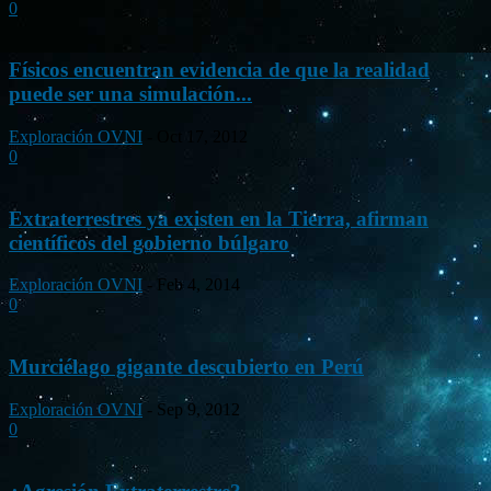
0
Físicos encuentran evidencia de que la realidad
puede ser una simulación...
Exploración OVNI
-
Oct 17, 2012
0
Extraterrestres ya existen en la Tierra, afirman
científicos del gobierno búlgaro
Exploración OVNI
-
Feb 4, 2014
0
Murciélago gigante descubierto en Perú
Exploración OVNI
-
Sep 9, 2012
0