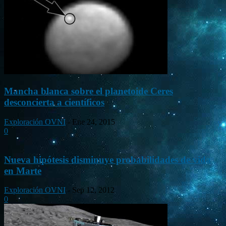
Mancha blanca sobre el planetoide Ceres
desconcierta a científicos
Exploración OVNI
-
Ene 24, 2015
0
Nueva hipótesis disminuye probabilidades de vida
en Marte
Exploración OVNI
-
Sep 12, 2012
0