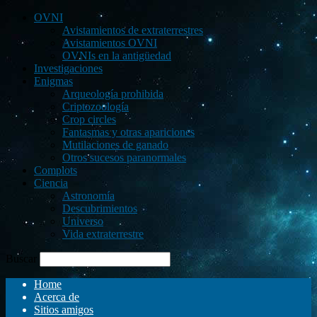
OVNI
Avistamientos de extraterrestres
Avistamientos OVNI
OVNIs en la antigüedad
Investigaciones
Enigmas
Arqueología prohibida
Criptozoología
Crop circles
Fantasmas y otras apariciones
Mutilaciones de ganado
Otros sucesos paranormales
Complots
Ciencia
Astronomía
Descubrimientos
Universo
Vida extraterrestre
Buscar
Home
Acerca de
Sitios amigos