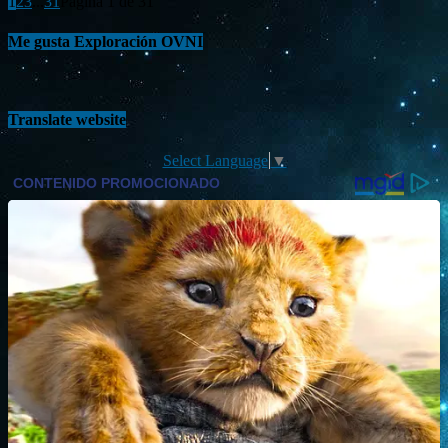
1
2
3
...
31
Página 1 de 31
Me gusta Exploración OVNI
Translate website
Select Language
▼