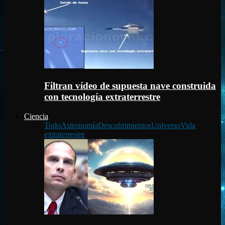
Filtran vídeo de supuesta nave construida
con tecnología extraterrestre
Ciencia
Todo
Astronomía
Descubrimientos
Universo
Vida
extraterrestre