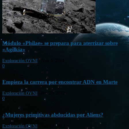
Módulo «Philae» se prepara para aterrizar sobre
«Agilkia»
Exploración OVNI
-
Nov 4, 2014
0
Empieza la carrera por encontrar ADN en Marte
Exploración OVNI
-
Oct 26, 2012
0
¿Mujeres primitivas abducidas por Aliens?
Exploración OVNI
-
Feb 12, 2012