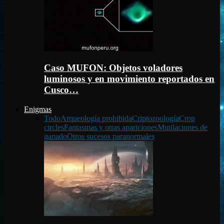
Caso MUFON: Objetos voladores
luminosos y en movimiento reportados en
Cusco…
Enigmas
Todo
Arqueología prohibida
Criptozoología
Crop
circles
Fantasmas y otras apariciones
Mutilaciones de
ganado
Otros sucesos paranormales