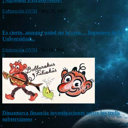
¿Agresión Extraterrestre?
Exploración OVNI
-
May 31, 2013
1
Es cierto, aunque usted no lo crea… Ingeniero de la
Universidad...
Exploración OVNI
-
Oct 18, 2011
0
Dinamarca financia investigaciones sobre los trolls
subterráneos