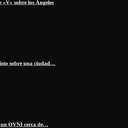
e «V» sobre los Ángeles
isto sobre una ciudad…
ar un OVNI cerca de…