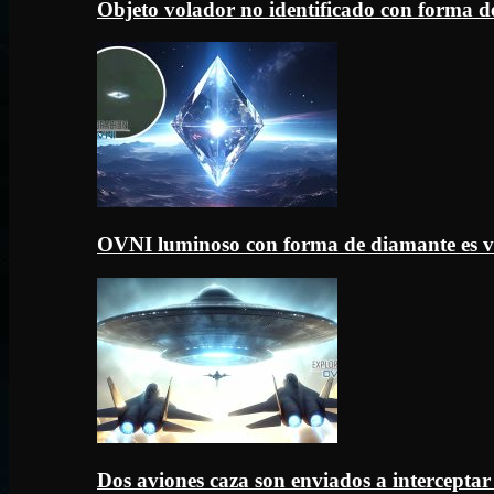
Objeto volador no identificado con forma d
OVNI luminoso con forma de diamante es v
Dos aviones caza son enviados a intercept