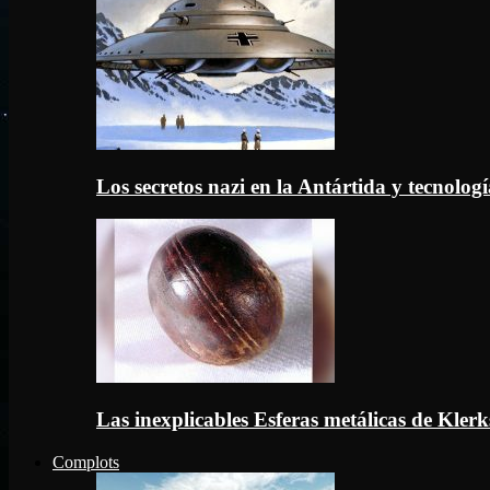
Los secretos nazi en la Antártida y tecnologí
Las inexplicables Esferas metálicas de Kler
Complots