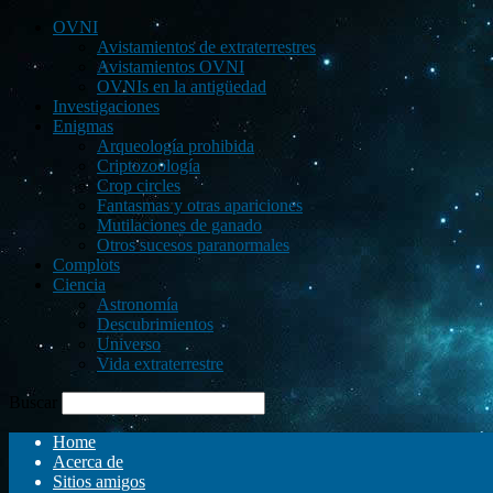
OVNI
Avistamientos de extraterrestres
Avistamientos OVNI
OVNIs en la antigüedad
Investigaciones
Enigmas
Arqueología prohibida
Criptozoología
Crop circles
Fantasmas y otras apariciones
Mutilaciones de ganado
Otros sucesos paranormales
Complots
Ciencia
Astronomía
Descubrimientos
Universo
Vida extraterrestre
Buscar
Home
Acerca de
Sitios amigos