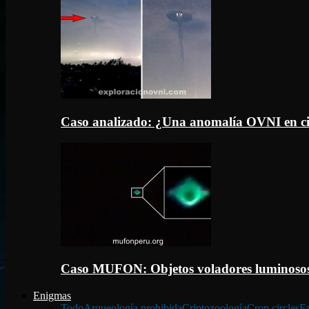
Caso analizado: ¿Una anomalía OVNI en c
Caso MUFON: Objetos voladores luminosos
Enigmas
Todo
Arqueología prohibida
Criptozoología
Crop circles
Fa