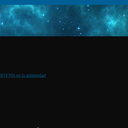
I
OVNIs en la antigüedad