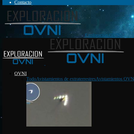
Contacto
Exploración OVNI
OVNI
Todo
Avistamientos de extraterrestres
Avistamientos OVN