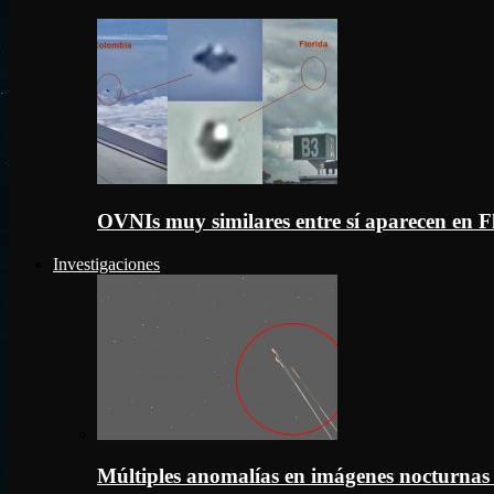
OVNIs muy similares entre sí aparecen en 
Investigaciones
Múltiples anomalías en imágenes nocturnas