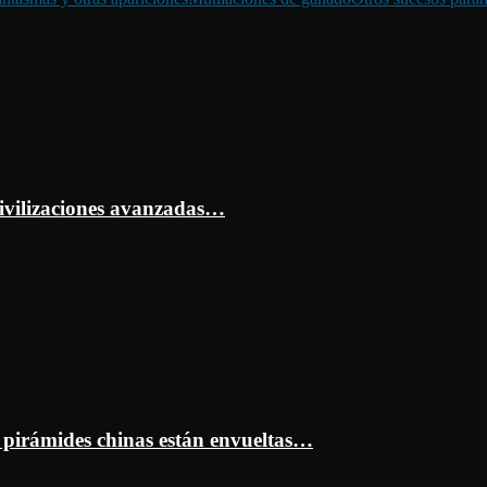
ivilizaciones avanzadas…
s pirámides chinas están envueltas…