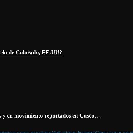
ielo de Colorado, EE.UU?
 y en movimiento reportados en Cusco…
ntasmas y otras apariciones
Mutilaciones de ganado
Otros sucesos para