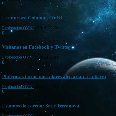
0
Lee nuestra Columna OVNI
Exploración OVNI
-
Feb 6, 2012
0
Visítanos en Facebook y Twitter
Exploración OVNI
-
Sep 21, 2011
0
Poderosas tormentas solares afectarían a la tierra
Exploración OVNI
-
Sep 27, 2011
0
Estamos de estreno: Serie Terranova
Exploración OVNI
-
Oct 6, 2011