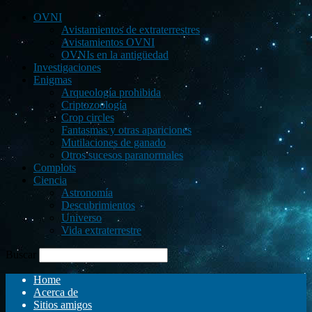
OVNI
Avistamientos de extraterrestres
Avistamientos OVNI
OVNIs en la antigüedad
Investigaciones
Enigmas
Arqueología prohibida
Criptozoología
Crop circles
Fantasmas y otras apariciones
Mutilaciones de ganado
Otros sucesos paranormales
Complots
Ciencia
Astronomía
Descubrimientos
Universo
Vida extraterrestre
Buscar
Home
Acerca de
Sitios amigos