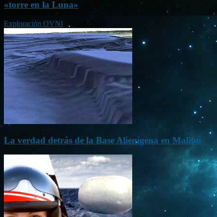
«torre en la Luna»
Exploración OVNI
-
Feb 9, 2016
La verdad detrás de la Base Alienígena en Malibú