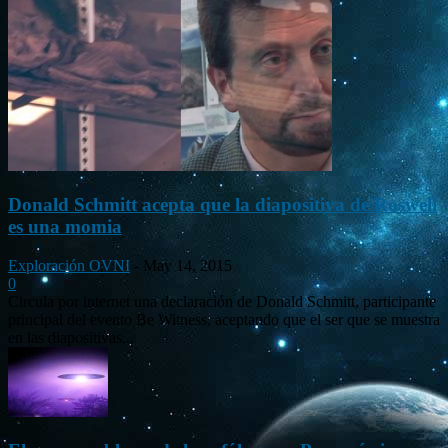
Donald Schmitt acepta que la diapositiva de Roswell
es una momia
Exploración OVNI
-
May 14, 2015
0
Circula por internet una declaración de Donald Schmitt, participante
principal del evento Be Witness, aceptando que el ser que se muestra
en las diapositivas...