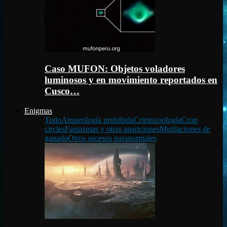
Caso MUFON: Objetos voladores
luminosos y en movimiento reportados en
Cusco…
Enigmas
Todo
Arqueología prohibida
Criptozoología
Crop
circles
Fantasmas y otras apariciones
Mutilaciones de
ganado
Otros sucesos paranormales