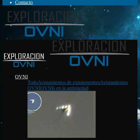
Contacto
Exploración OVNI
OVNI
Todo
Avistamientos de extraterrestres
Avistamientos
OVNI
OVNIs en la antigüedad