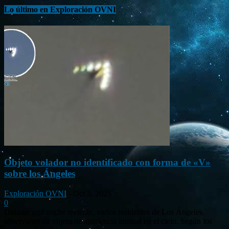
Lo último en Exploración OVNI
Objeto volador no identificado con forma de «V»
sobre los Ángeles
Exploración OVNI
-
Oct 5, 2025
0
Durante una noche reciente, varios residentes de Los Ángeles
observaron un objeto de apariencia inusual en el cielo. Según los