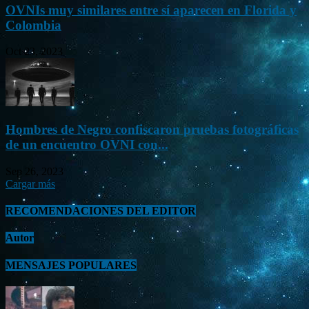
OVNIs muy similares entre sí aparecen en Florida y
Colombia
Oct 23, 2023
Hombres de Negro confiscaron pruebas fotográficas
de un encuentro OVNI con...
Sep 26, 2023
Cargar más
RECOMENDACIONES DEL EDITOR
Autor
MENSAJES POPULARES