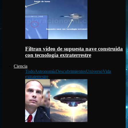
Filtran vídeo de supuesta nave construida
con tecnología extraterrestre
Ciencia
Todo
Astronomía
Descubrimientos
Universo
Vida
extraterrestre