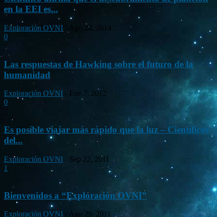
en la EEI es...
Exploración OVNI
-
Ago 24, 2014
0
Las respuestas de Hawking sobre el futuro de la
humanidad
Exploración OVNI
-
Ene 7, 2012
0
Es posible viajar más rápido que la luz – Científicos
del...
Exploración OVNI
-
Sep 22, 2011
1
Bienvenidos a “Exploración OVNI”
Exploración OVNI
-
Ago 29, 2011