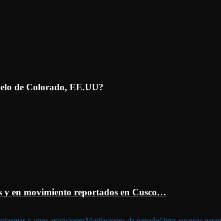
ielo de Colorado, EE.UU?
 y en movimiento reportados en Cusco…
ntasmas y otras apariciones
Mutilaciones de ganado
Otros sucesos para