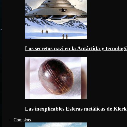
Los secretos nazi en la Antártida y tecnologí
Las inexplicables Esferas metálicas de Kler
Complots