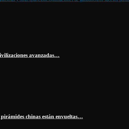
ivilizaciones avanzadas…
s pirámides chinas están envueltas…