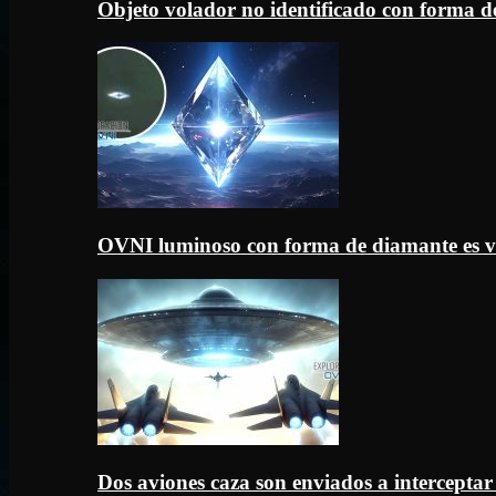
Objeto volador no identificado con forma d
OVNI luminoso con forma de diamante es v
Dos aviones caza son enviados a intercept