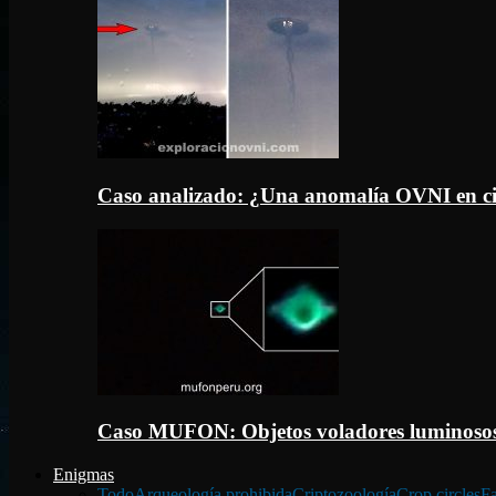
Caso analizado: ¿Una anomalía OVNI en c
Caso MUFON: Objetos voladores luminosos
Enigmas
Todo
Arqueología prohibida
Criptozoología
Crop circles
Fa