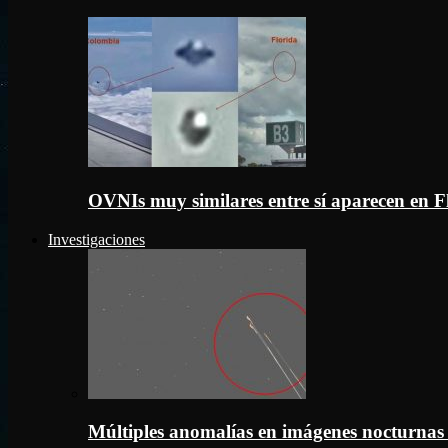
OVNIs muy similares entre sí aparecen en 
Investigaciones
Múltiples anomalías en imágenes nocturnas