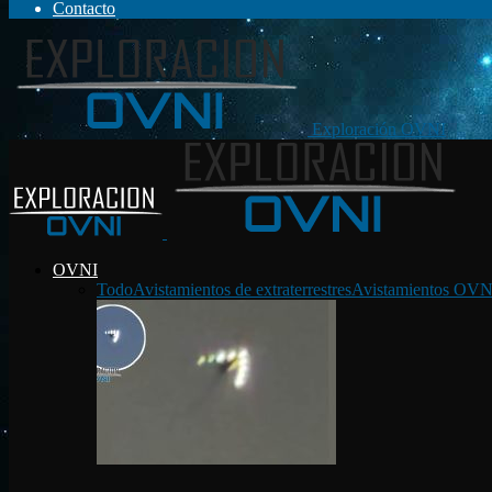
Contacto
Exploración OVNI
OVNI
Todo
Avistamientos de extraterrestres
Avistamientos OVN