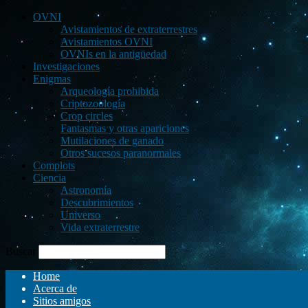
OVNI
Avistamientos de extraterrestres
Avistamientos OVNI
OVNIs en la antigüedad
Investigaciones
Enigmas
Arqueología prohibida
Criptozoología
Crop circles
Fantasmas y otras apariciones
Mutilaciones de ganado
Otros sucesos paranormales
Complots
Ciencia
Astronomía
Descubrimientos
Universo
Vida extraterrestre
Buscar
Home
Acerca de
Sitios amigos