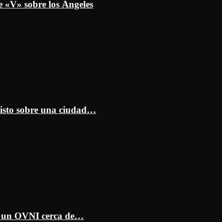
e «V» sobre los Ángeles
isto sobre una ciudad…
ar un OVNI cerca de…