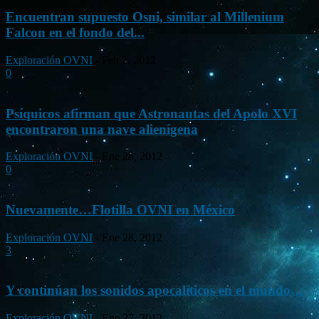
Encuentran supuesto Osni, similar al Millenium
Falcon en el fondo del...
Exploración OVNI
-
Feb 2, 2012
0
Psíquicos afirman que Astronautas del Apolo XVI
encontraron una nave alienígena
Exploración OVNI
-
Ene 28, 2012
0
Nuevamente…Flotilla OVNI en México
Exploración OVNI
-
Ene 28, 2012
3
Y continúan los sonidos apocalíticos en el mundo…
Exploración OVNI
-
Ene 27, 2012