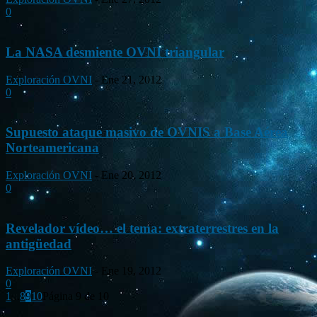
0
La NASA desmiente OVNI triangular
Exploración OVNI
-
Ene 21, 2012
0
Supuesto ataque masivo de OVNIS a Base Aérea
Norteamericana
Exploración OVNI
-
Ene 20, 2012
0
Revelador vídeo… el tema: extraterrestres en la
antigüedad
Exploración OVNI
-
Ene 19, 2012
0
1
...
8
9
10
Página 9 de 10