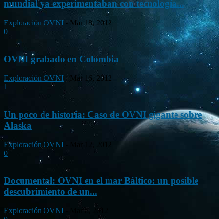
mundial ya experimentaban con tecnología...
Exploración OVNI
-
Mar 18, 2012
0
OVNI grabado en Colombia
Exploración OVNI
-
Mar 16, 2012
1
Un poco de historia: Caso de OVNI gigante sobre
Alaska
Exploración OVNI
-
Mar 12, 2012
0
Documental: OVNI en el mar Báltico: un posible
descubrimiento de un...
Exploración OVNI
-
Mar 8, 2012