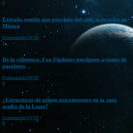
0
Extraño sonido que proviene del cielo se escuchó en
México
Exploración OVNI
-
Feb 13, 2012
1
De la videoteca: Foo Figthters persiguen aviones de
pasajeros
Exploración OVNI
-
Feb 13, 2012
0
¿Estructuras de origen extraterrestre en la cara
oculta de la Luna?
Exploración OVNI
-
Feb 4, 2012
0