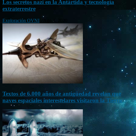
Los secretos nazi en la Antártida y tecnología
extraterrestre
Exploración OVNI
-
Ago 1, 2020
Textos de 6.000 años de antigüedad revelan que
naves espaciales interestelares visitaron la Tierra