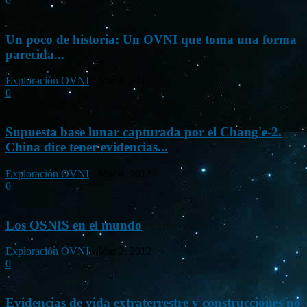
0
Un poco de historia: Un OVNI que toma una forma
parecida...
Exploración OVNI
-
Mar 4, 2012
0
Supuesta base lunar capturada por el Chang'e-2.
China dice tener evidencias...
Exploración OVNI
-
Mar 4, 2012
0
Los OSNIS en el mundo
Exploración OVNI
-
Mar 2, 2012
0
Evidencias de vida extraterrestre y construcciones no