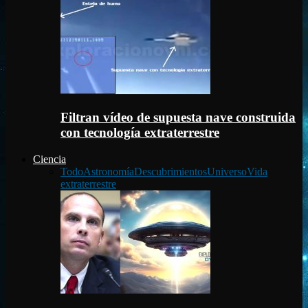
Filtran vídeo de supuesta nave construida
con tecnología extraterrestre
Ciencia
Todo
Astronomía
Descubrimientos
Universo
Vida
extraterrestre