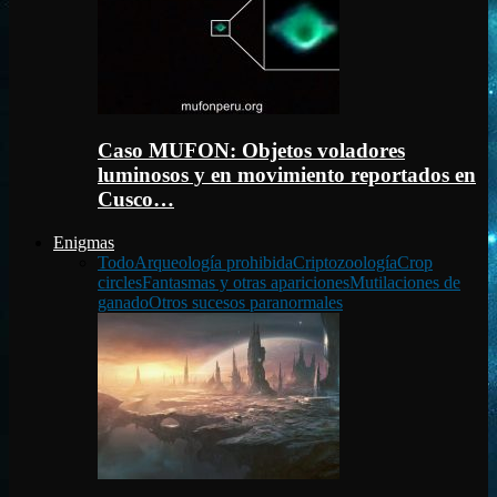
Caso MUFON: Objetos voladores
luminosos y en movimiento reportados en
Cusco…
Enigmas
Todo
Arqueología prohibida
Criptozoología
Crop
circles
Fantasmas y otras apariciones
Mutilaciones de
ganado
Otros sucesos paranormales