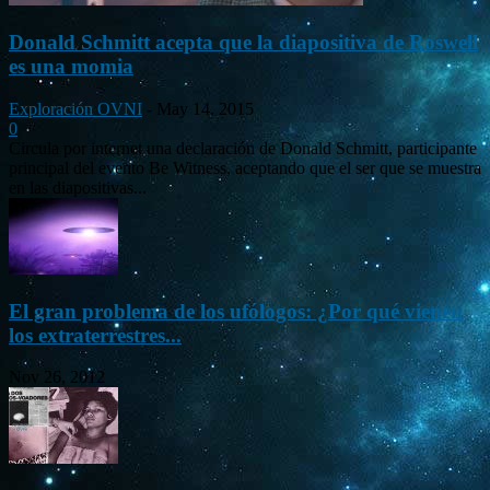
Donald Schmitt acepta que la diapositiva de Roswell
es una momia
Exploración OVNI
-
May 14, 2015
0
Circula por internet una declaración de Donald Schmitt, participante
principal del evento Be Witness, aceptando que el ser que se muestra
en las diapositivas...
El gran problema de los ufólogos: ¿Por qué vienen
los extraterrestres...
Nov 26, 2012