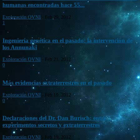
humanas encontradas hace 55...
Exploración OVNI
-
Feb 29, 2012
1
Ingeniería genética en el pasado: la intervención de
los Annunaki
Exploración OVNI
-
Feb 21, 2012
0
Más evidencias extraterrestres en el pasado
Exploración OVNI
-
Feb 19, 2012
0
Declaraciones del Dr. Dan Burisch: entre
experimentos secretos y extraterrestres
Exploración OVNI
-
Feb 19, 2012