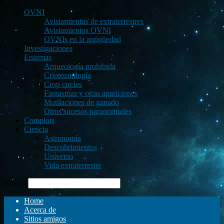
OVNI
Avistamientos de extraterrestres
Avistamientos OVNI
OVNIs en la antigüedad
Investigaciones
Enigmas
Arqueología prohibida
Criptozoología
Crop circles
Fantasmas y otras apariciones
Mutilaciones de ganado
Otros sucesos paranormales
Complots
Ciencia
Astronomía
Descubrimientos
Universo
Vida extraterrestre
Buscar
Home
Acerca de
Sitios amigos