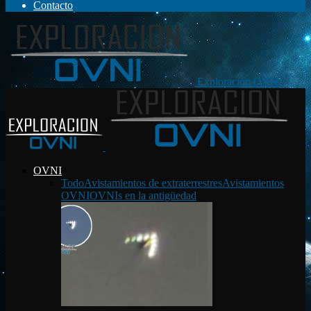
Contacto
Exploración OVNI
OVNI
Todo
Avistamientos de extraterrestres
Avistamientos
OVNI
OVNIs en la antigüedad