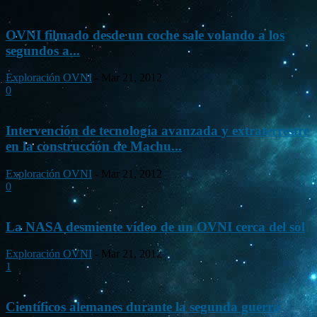
OVNI filmado desde un coche sale volando a los
segundos a...
Exploración OVNI
-
Mar 21, 2012
0
Intervención de tecnología avanzada y extraterrestre
en la construcción de Machu...
Exploración OVNI
-
Mar 21, 2012
0
La NASA desmiente vídeo de un OVNI cerca del sol
Exploración OVNI
-
Mar 21, 2012
1
Científicos alemanes durante la segunda guerra