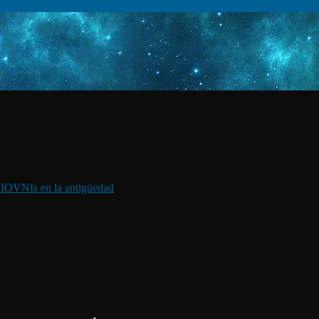
I
OVNIs en la antigüedad