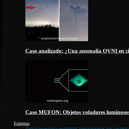
Caso analizado: ¿Una anomalía OVNI en c
Caso MUFON: Objetos voladores luminosos
Enigmas
Todo
Arqueología prohibida
Criptozoología
Crop circles
Fa