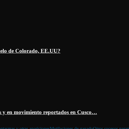
ielo de Colorado, EE.UU?
 y en movimiento reportados en Cusco…
ntasmas y otras apariciones
Mutilaciones de ganado
Otros sucesos para