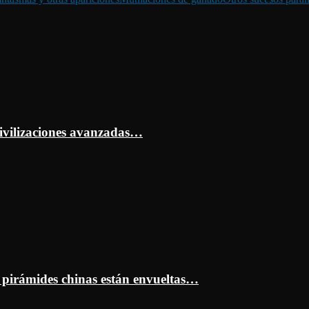
ivilizaciones avanzadas…
s pirámides chinas están envueltas…