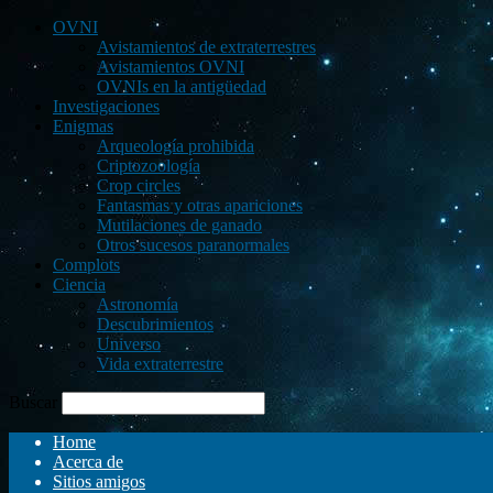
OVNI
Avistamientos de extraterrestres
Avistamientos OVNI
OVNIs en la antigüedad
Investigaciones
Enigmas
Arqueología prohibida
Criptozoología
Crop circles
Fantasmas y otras apariciones
Mutilaciones de ganado
Otros sucesos paranormales
Complots
Ciencia
Astronomía
Descubrimientos
Universo
Vida extraterrestre
Buscar
Home
Acerca de
Sitios amigos