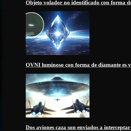
Objeto volador no identificado con forma d
OVNI luminoso con forma de diamante es v
Dos aviones caza son enviados a intercept