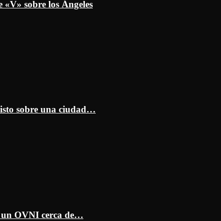
e «V» sobre los Ángeles
isto sobre una ciudad…
ar un OVNI cerca de…