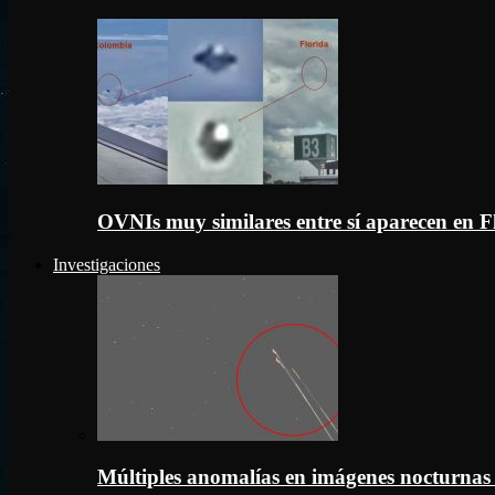
OVNIs muy similares entre sí aparecen en 
Investigaciones
Múltiples anomalías en imágenes nocturnas