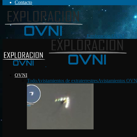
Contacto
Exploración OVNI
OVNI
Todo
Avistamientos de extraterrestres
Avistamientos OVN