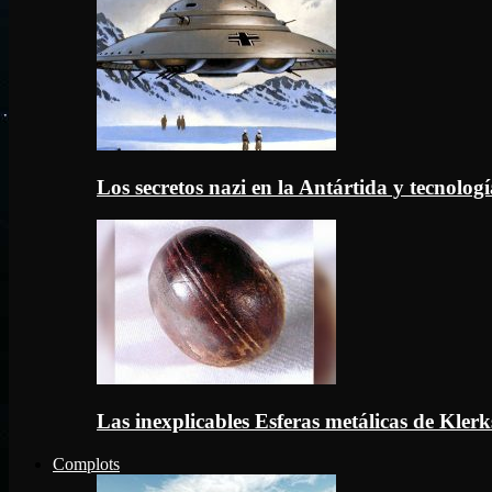
Los secretos nazi en la Antártida y tecnologí
Las inexplicables Esferas metálicas de Kler
Complots