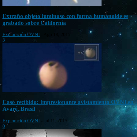
Extraño objeto luminoso con forma humanoide es
grabado sobre California
Exploración OVNI
-
Ago 18, 2015
3
Caso recibido: Impresionante avistamiento OVNI en
Avaré, Brasil
Exploración OVNI
-
Jul 11, 2015
0