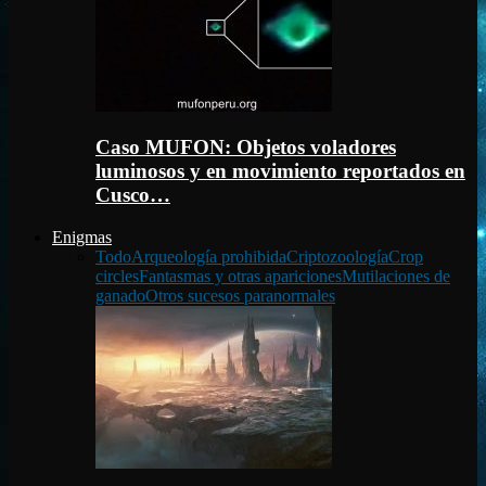
Caso MUFON: Objetos voladores
luminosos y en movimiento reportados en
Cusco…
Enigmas
Todo
Arqueología prohibida
Criptozoología
Crop
circles
Fantasmas y otras apariciones
Mutilaciones de
ganado
Otros sucesos paranormales