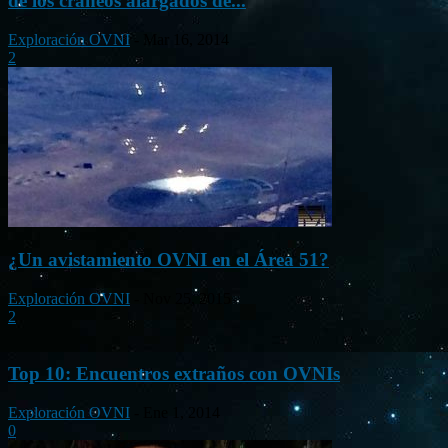
de los cráneos alargados de...
Exploración OVNI
-
Mar 16, 2014
2
¿Un avistamiento OVNI en el Área 51?
Exploración OVNI
-
Nov 25, 2015
2
Top 10: Encuentros extraños con OVNIs
Exploración OVNI
-
Ene 1, 2014
0