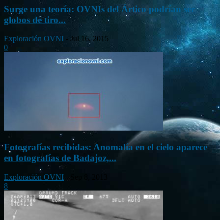
Surge una teoría: OVNIs del Ártico podrían ser
globos de tiro...
Exploración OVNI
-
Jul 16, 2015
0
Fotografías recibidas: Anomalía en el cielo aparece
en fotografías de Badajoz,...
Exploración OVNI
-
Sep 8, 2013
8