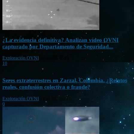
¿La evidencia definitiva? Analizan vídeo OVNI
capturado por Departamento de Seguridad...
Exploración OVNI
-
Ago 12, 2015
10
Seres extraterrestres en Zarzal, Colombia. ¿Relatos
reales, confusión colectiva o fraude?
Exploración OVNI
-
Ene 28, 2013
0