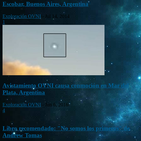
Escobar, Buenos Aires, Argentina
Exploración OVNI
-
Jul 14, 2014
1
Avistamiento OVNI causa conmoción en Mar del
Plata, Argentina
Exploración OVNI
-
Jun 6, 2016
4
Libro recomendado: "No somos los primeros" de
Andrew Tomas