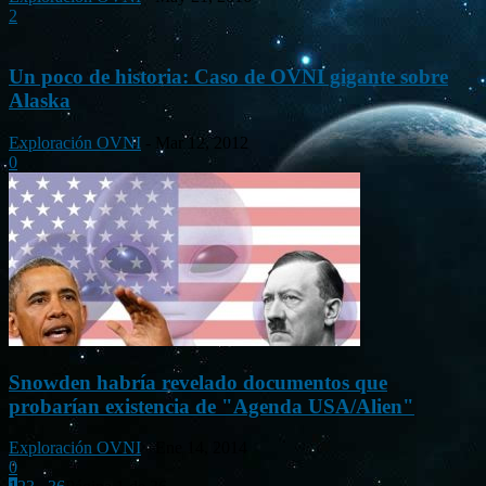
2
Un poco de historia: Caso de OVNI gigante sobre
Alaska
Exploración OVNI
-
Mar 12, 2012
0
Snowden habría revelado documentos que
probarían existencia de "Agenda USA/Alien"
Exploración OVNI
-
Ene 14, 2014
0