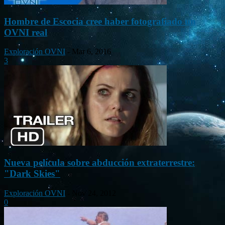
Hombre de Escocia cree haber fotografiado un
OVNI real
Exploración OVNI
-
Mar 6, 2016
3
Nueva película sobre abducción extraterrestre:
"Dark Skies"
Exploración OVNI
-
Nov 24, 2012
0