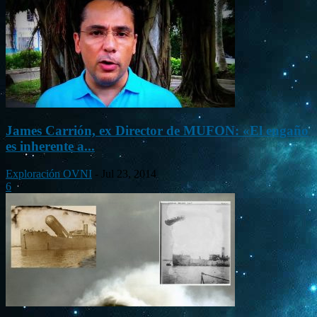
James Carrión, ex Director de MUFON: «El engaño
es inherente a...
Exploración OVNI
-
Jul 23, 2014
6