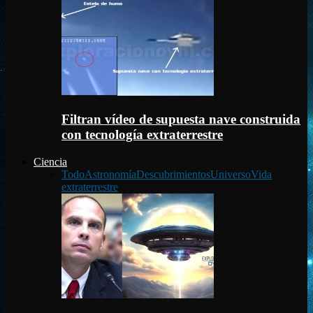
Filtran vídeo de supuesta nave construida
con tecnología extraterrestre
Ciencia
Todo
Astronomía
Descubrimientos
Universo
Vida
extraterrestre