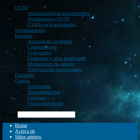
OVNI
Avistamientos de extraterrestres
Avistamientos OVNI
OVNIs en la antigüedad
Investigaciones
Enigmas
Arqueología prohibida
Criptozoología
Crop circles
Fantasmas y otras apariciones
Mutilaciones de ganado
Otros sucesos paranormales
Complots
Ciencia
Astronomía
Descubrimientos
Universo
Vida extraterrestre
Buscar
Home
Acerca de
Sitios amigos