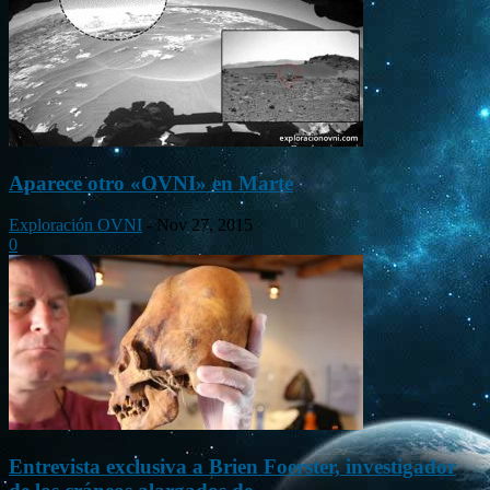
Aparece otro «OVNI» en Marte
Exploración OVNI
-
Nov 27, 2015
0
Entrevista exclusiva a Brien Foerster, investigador