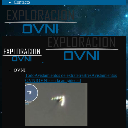
Contacto
Exploración OVNI
OVNI
Todo
Avistamientos de extraterrestres
Avistamientos
OVNI
OVNIs en la antigüedad