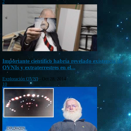
2
Importante científico habría revelado existencia de
OVNIs y extraterrestres en el...
Exploración OVNI
-
Oct 28, 2014
10