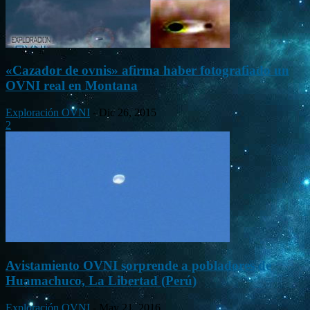
«Cazador de ovnis» afirma haber fotografiado un
OVNI real en Montana
Exploración OVNI
-
Dic 26, 2015
2
Avistamiento OVNI sorprende a pobladores de
Huamachuco, La Libertad (Perú)
Exploración OVNI
-
May 21, 2016