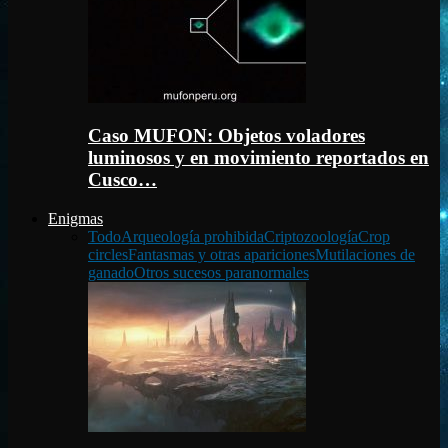
Caso MUFON: Objetos voladores
luminosos y en movimiento reportados en
Cusco…
Enigmas
Todo
Arqueología prohibida
Criptozoología
Crop
circles
Fantasmas y otras apariciones
Mutilaciones de
ganado
Otros sucesos paranormales