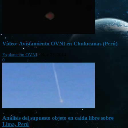
Vídeo: Avistamiento OVNI en Chulucanas (Perú)
Exploración OVNI
-
Nov 23, 2014
0
Análisis del supuesto objeto en caída libre sobre
Lima, Perú