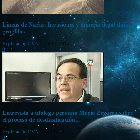
Líneas de Nazca: Invasiones y minería ilegal dañan
geoglifos
Exploración OVNI
-
Jul 17, 2014
0
Entrevista a ufólogo peruano Mario Zegarra sobre
el proceso de desclasificación...
Exploración OVNI
-
Oct 13, 2014
0