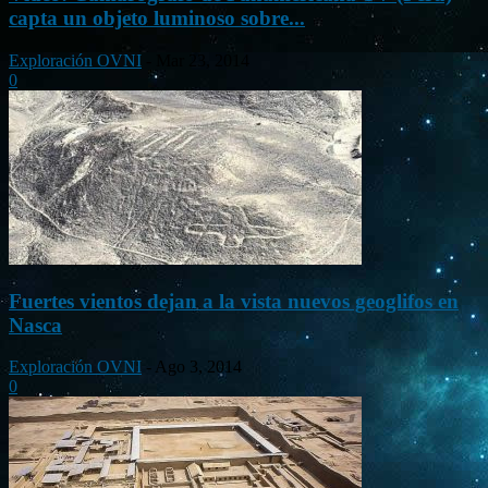
capta un objeto luminoso sobre...
Exploración OVNI
-
Mar 23, 2014
0
Fuertes vientos dejan a la vista nuevos geoglifos en
Nasca
Exploración OVNI
-
Ago 3, 2014
0