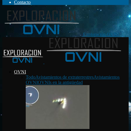
Contacto
Exploración OVNI
OVNI
Todo
Avistamientos de extraterrestres
Avistamientos
OVNI
OVNIs en la antigüedad