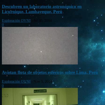
Descubren un laboratorio astronómico en
Licurnique, Lambayeque, Perú
Exploración OVNI
-
Jul 30, 2014
0
Avistan flota de objetos esféricos sobre Lima, Perú
Exploración OVNI
-
Nov 5, 2014
0