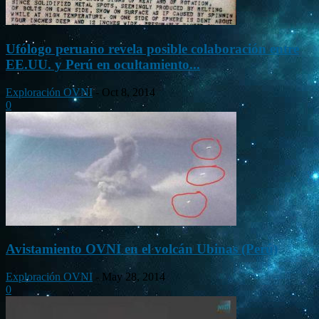
Ufólogo peruano revela posible colaboración entre
EE.UU. y Perú en ocultamiento...
Exploración OVNI
-
Oct 8, 2014
0
Avistamiento OVNI en el volcán Ubinas (Perú)
Exploración OVNI
-
May 28, 2014
0