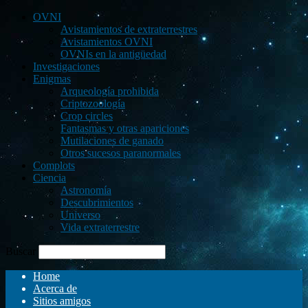
OVNI
Avistamientos de extraterrestres
Avistamientos OVNI
OVNIs en la antigüedad
Investigaciones
Enigmas
Arqueología prohibida
Criptozoología
Crop circles
Fantasmas y otras apariciones
Mutilaciones de ganado
Otros sucesos paranormales
Complots
Ciencia
Astronomía
Descubrimientos
Universo
Vida extraterrestre
Buscar
Home
Acerca de
Sitios amigos