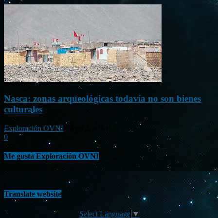
Nasca: zonas arqueológicas todavía no son bienes
culturales
Exploración OVNI
-
Ago 2, 2014
0
Me gusta Exploración OVNI
Translate website
Select Language
▼