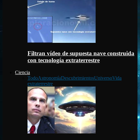
Filtran vídeo de supuesta nave construida
con tecnología extraterrestre
Ciencia
Todo
Astronomía
Descubrimientos
Universo
Vida
extraterrestre