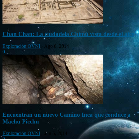
Chan Chan: La ciudadela Chimú vista desde el aire
Exploración OVNI
-
Ago 8, 2014
0
Encuentran un nuevo Camino Inca que conduce a
Machu Picchu
Exploración OVNI
-
Jun 5, 2014
0