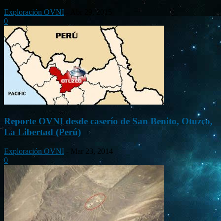
Exploración OVNI
-
Abr 29, 2015
0
Reporte OVNI desde caserío de San Benito, Otuzco,
La Libertad (Perú)
Exploración OVNI
-
Mar 23, 2014
0