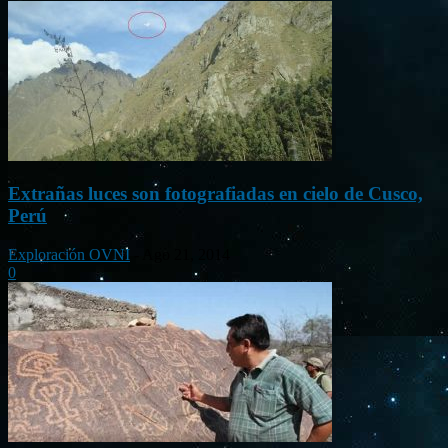
Extrañas luces son fotografiadas en cielo de Cusco,
Perú
Exploración OVNI
-
Ago 21, 2014
0