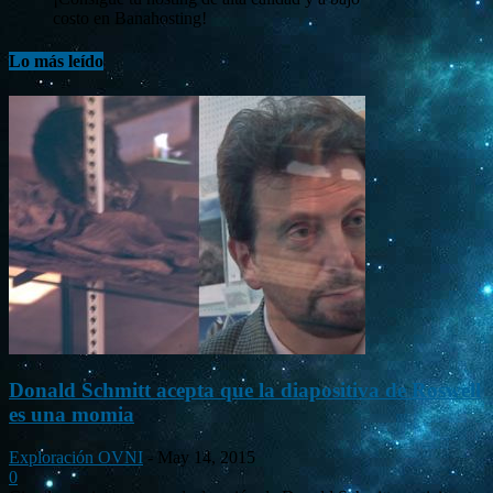
costo en Banahosting!
Lo más leído
Donald Schmitt acepta que la diapositiva de Roswell
es una momia
Exploración OVNI
-
May 14, 2015
0