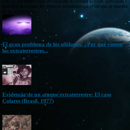
Circula por internet una declaración de Donald Schmitt, participante
principal del evento Be Witness, aceptando que el ser que se muestra
en las diapositivas...
El gran problema de los ufólogos: ¿Por qué vienen
los extraterrestres...
Nov 26, 2012
Evidencia de un ataque extraterrestre: El caso
Colares (Brasil, 1977)
Ene 21, 2012