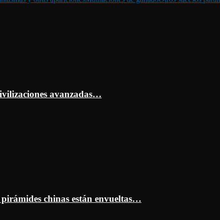
ivilizaciones avanzadas…
s pirámides chinas están envueltas…