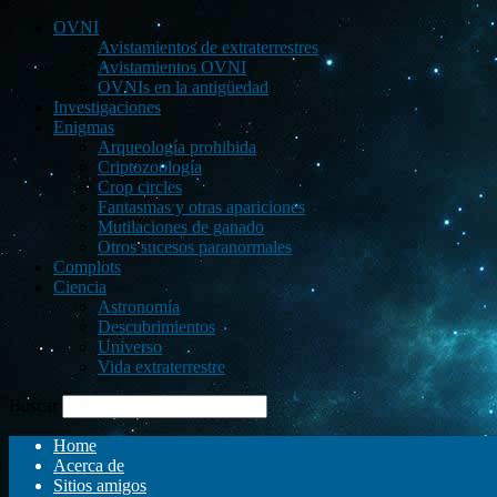
OVNI
Avistamientos de extraterrestres
Avistamientos OVNI
OVNIs en la antigüedad
Investigaciones
Enigmas
Arqueología prohibida
Criptozoología
Crop circles
Fantasmas y otras apariciones
Mutilaciones de ganado
Otros sucesos paranormales
Complots
Ciencia
Astronomía
Descubrimientos
Universo
Vida extraterrestre
Buscar
Home
Acerca de
Sitios amigos