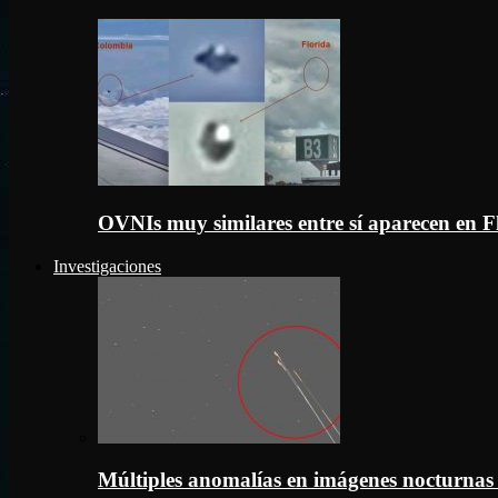
OVNIs muy similares entre sí aparecen en 
Investigaciones
Múltiples anomalías en imágenes nocturnas