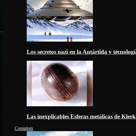
Los secretos nazi en la Antártida y tecnologí
Las inexplicables Esferas metálicas de Kler
Complots