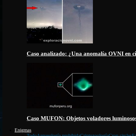
Caso analizado: ¿Una anomalía OVNI en c
Caso MUFON: Objetos voladores luminosos
Enigmas
Todo
Arqueología prohibida
Criptozoología
Crop circles
Fa