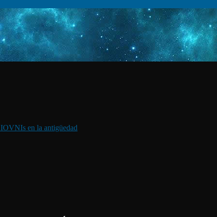
I
OVNIs en la antigüedad