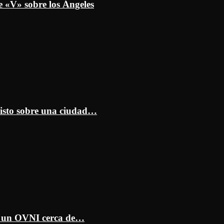
e «V» sobre los Ángeles
isto sobre una ciudad…
ar un OVNI cerca de…