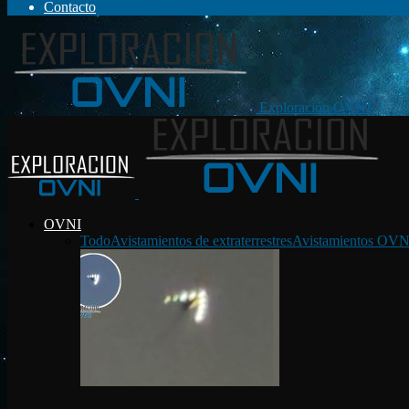
Contacto
Exploración OVNI
OVNI
Todo
Avistamientos de extraterrestres
Avistamientos OVN