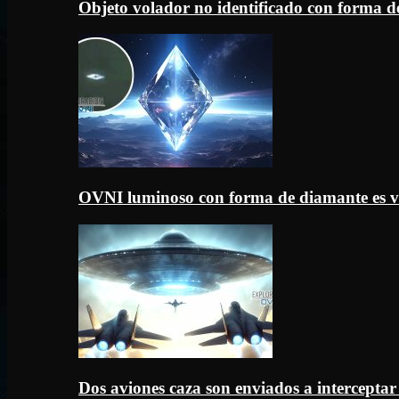
Objeto volador no identificado con forma d
OVNI luminoso con forma de diamante es v
Dos aviones caza son enviados a intercept