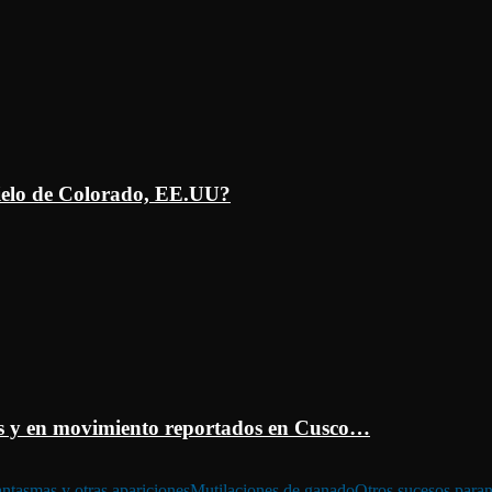
ielo de Colorado, EE.UU?
 y en movimiento reportados en Cusco…
ntasmas y otras apariciones
Mutilaciones de ganado
Otros sucesos para