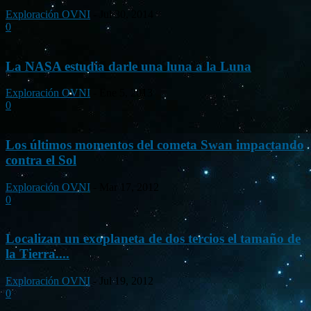
Exploración OVNI
-
Jul 30, 2014
0
La NASA estudia darle una luna a la Luna
Exploración OVNI
-
Ene 5, 2013
0
Los últimos momentos del cometa Swan impactando
contra el Sol
Exploración OVNI
-
Mar 17, 2012
0
Localizan un exoplaneta de dos tercios el tamaño de
la Tierra....
Exploración OVNI
-
Jul 19, 2012
0