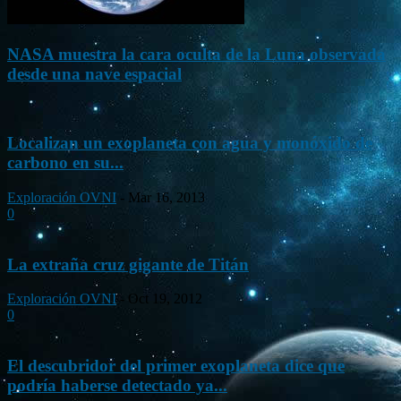
NASA muestra la cara oculta de la Luna observada
desde una nave espacial
Localizan un exoplaneta con agua y monóxido de
carbono en su...
Exploración OVNI
-
Mar 16, 2013
0
La extraña cruz gigante de Titán
Exploración OVNI
-
Oct 19, 2012
0
El descubridor del primer exoplaneta dice que
podría haberse detectado ya...