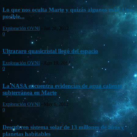
Lo que nos oculta Marte y quizás algunos más: Una
posible...
Exploración OVNI
-
Jun 28, 2012
0
Ultrararo quasicristal llegó del espacio
Exploración OVNI
-
Ago 19, 2012
0
La NASA encuentra evidencias de agua caliente
subterránea en Marte
Exploración OVNI
-
May 6, 2012
0
Descubren sistema solar de 13 millones de años y
planetas habitables