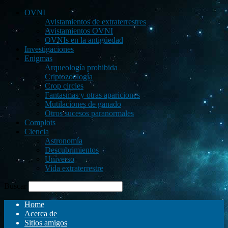
OVNI
Avistamientos de extraterrestres
Avistamientos OVNI
OVNIs en la antigüedad
Investigaciones
Enigmas
Arqueología prohibida
Criptozoología
Crop circles
Fantasmas y otras apariciones
Mutilaciones de ganado
Otros sucesos paranormales
Complots
Ciencia
Astronomía
Descubrimientos
Universo
Vida extraterrestre
Buscar
Home
Acerca de
Sitios amigos