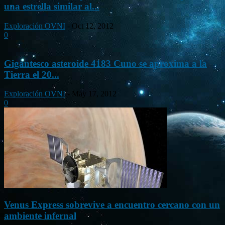
una estrella similar al...
Exploración OVNI
-
Oct 12, 2012
0
Gigantesco asteroide 4183 Cuno se aproxima a la
Tierra el 20...
Exploración OVNI
-
May 17, 2012
0
Venus Express sobrevive a encuentro cercano con un
ambiente infernal