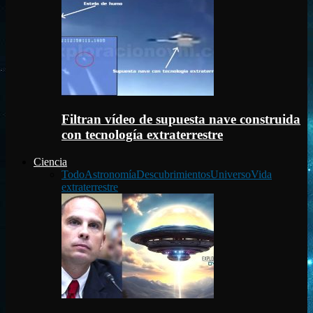
Filtran vídeo de supuesta nave construida
con tecnología extraterrestre
Ciencia
Todo
Astronomía
Descubrimientos
Universo
Vida
extraterrestre