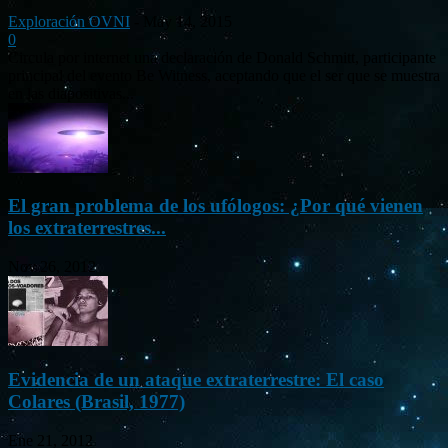
Exploración OVNI
-
May 14, 2015
0
Circula por internet una declaración de Donald Schmitt, participante
principal del evento Be Witness, aceptando que el ser que se muestra
en las diapositivas...
El gran problema de los ufólogos: ¿Por qué vienen
los extraterrestres...
Nov 26, 2012
Evidencia de un ataque extraterrestre: El caso
Colares (Brasil, 1977)
Ene 21, 2012