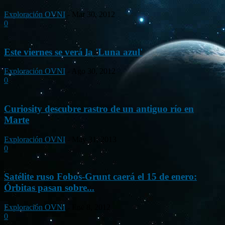
Exploración OVNI
-
Mar 30, 2012
0
Este viernes se verá la 'Luna azul'
Exploración OVNI
-
Ago 30, 2012
0
Curiosity descubre rastro de un antiguo río en
Marte
Exploración OVNI
-
May 31, 2013
0
Satélite ruso Fobos-Grunt caerá el 15 de enero:
Órbitas pasan sobre...
Exploración OVNI
-
Ene 8, 2012
0