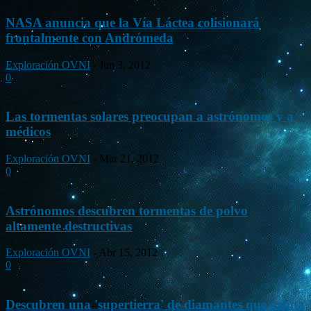
NASA anuncia que la Vía Láctea colisionará
frontalmente con Andrómeda
Exploración OVNI
-
Jun 3, 2012
0
Las tormentas solares preocupan a astrónomos y a
médicos
Exploración OVNI
-
Mar 21, 2012
0
Astrónomos descubren tormentas de polvo
altamente destructivas
Exploración OVNI
-
Abr 15, 2012
0
Descubren una 'supertierra' de diamantes que orbita