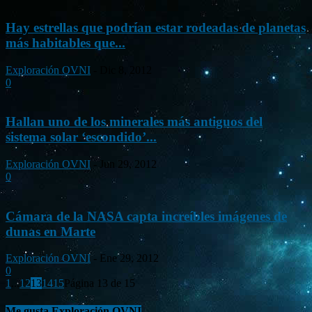
Hay estrellas que podrían estar rodeadas de planetas
más habitables que...
Exploración OVNI
-
Dic 8, 2012
0
Hallan uno de los minerales más antiguos del
sistema solar ‘escondido’...
Exploración OVNI
-
Jun 29, 2012
0
Cámara de la NASA capta increíbles imágenes de
dunas en Marte
Exploración OVNI
-
Ene 29, 2012
0
1
...
12
13
14
15
Página 13 de 15
Me gusta Exploración OVNI