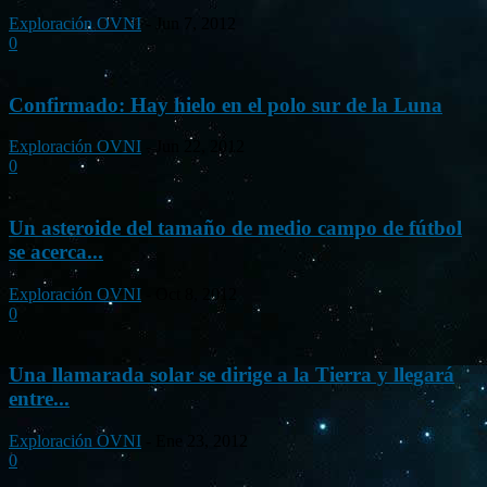
Exploración OVNI
-
Jun 7, 2012
0
Confirmado: Hay hielo en el polo sur de la Luna
Exploración OVNI
-
Jun 22, 2012
0
Un asteroide del tamaño de medio campo de fútbol
se acerca...
Exploración OVNI
-
Oct 8, 2012
0
Una llamarada solar se dirige a la Tierra y llegará
entre...
Exploración OVNI
-
Ene 23, 2012
0