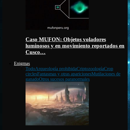
Caso MUFON: Objetos voladores
luminosos y en movimiento reportados en
Cusco…
Enigmas
Todo
Arqueología prohibida
Criptozoología
Crop
circles
Fantasmas y otras apariciones
Mutilaciones de
ganado
Otros sucesos paranormales