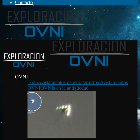
Contacto
Exploración OVNI
OVNI
Todo
Avistamientos de extraterrestres
Avistamientos
OVNI
OVNIs en la antigüedad